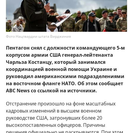
Фото Нацгвардии штата Вирджиния
Пентагон снял с должности командующего 5-м
корпусом армии США генерал-лейтенанта
Чарльза Костанцу, который занимался
координацией военной помощи Украине и
руководил американскими подразделениями
на восточном фланге НАТО. Об этом сообщает
ABC News со ссылкой на источники.
Отстранение произошло на фоне масштабных
кадровых изменений в высшем военном
руководстве США, затронувших более 20
высокопоставленных офицеров. Причины
решения официально не раскрываются. При этом