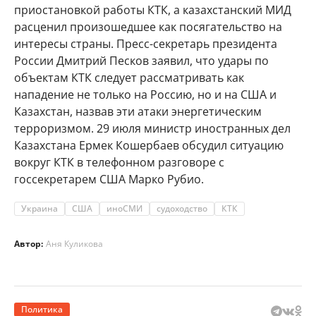
приостановкой работы КТК, а казахстанский МИД
расценил произошедшее как посягательство на
интересы страны. Пресс-секретарь президента
России Дмитрий Песков заявил, что удары по
объектам КТК следует рассматривать как
нападение не только на Россию, но и на США и
Казахстан, назвав эти атаки энергетическим
терроризмом. 29 июля министр иностранных дел
Казахстана Ермек Кошербаев обсудил ситуацию
вокруг КТК в телефонном разговоре с
госсекретарем США Марко Рубио.
Украина
США
иноСМИ
судоходство
КТК
Автор:
Аня Куликова
Политика