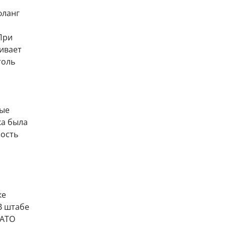
фланг
При
ивает
толь
вые
ка была
ость
ке
В штабе
НАТО