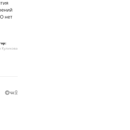
ития
рений
ТО нет
тор:
я Куликова