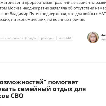
сматривает и прорабатывает различные варианты разв
этом Москва неоднократно заявляла об отсутствии наме
ьянс: Владимир Путин подчеркивал, что для войны с НА
ских, ни экономических, ни военных причин.
Ав
ротивостояние с Западом
разведка
иноСМИ
Ан
возможностей" помогает
овать семейный отдых для
ков СВО
2