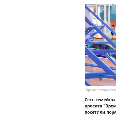
"Время возможносте
Сеть семейны
проекта "Вре
посетили пор