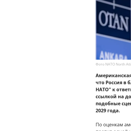
Фото NATO North Atlan
Американская 
что Россия в
НАТО" к ответ
ссылкой на д
подобные сце
2029 года.
По оценкам ам