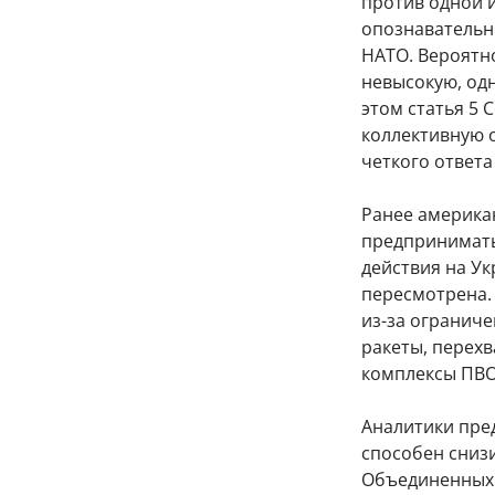
против одной и
опознавательн
НАТО. Вероятн
невысокую, одн
этом статья 5
коллективную о
четкого ответа
Ранее американ
предпринимать
действия на Ук
пересмотрена.
из-за огранич
ракеты, перехв
комплексы ПВО
Аналитики пре
способен сниз
Объединенных 