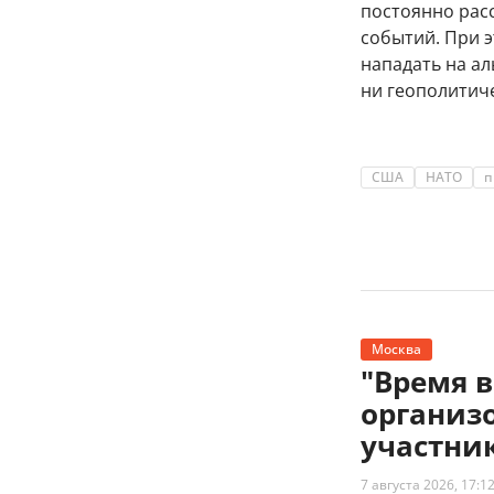
постоянно рас
событий. При 
нападать на ал
ни геополитиче
США
НАТО
п
Москва
"Время 
организ
участни
7 августа 2026, 17:1