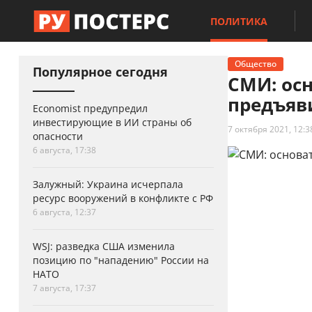
ПОЛИТИКА
Общество
Популярное сегодня
СМИ: осн
предъяв
Economist предупредил
инвестирующие в ИИ страны об
7 октября 2021, 12:3
опасности
6 августа, 17:38
Залужный: Украина исчерпала
ресурс вооружений в конфликте с РФ
6 августа, 12:37
WSJ: разведка США изменила
позицию по "нападению" России на
НАТО
7 августа, 17:37