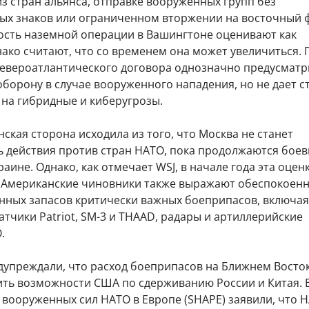
з стран альянса, отправке вооруженных групп без
ых знаков или ограниченном вторжении на восточный 
ость наземной операции в Вашингтоне оценивают как
ако считают, что со временем она может увеличиться. 
 Североатлантического договора однозначно предусматр
борону в случае вооруженного нападения, но не дает с
 на гибридные и киберугрозы.
ская сторона исходила из того, что Москва не станет
 действия против стран НАТО, пока продолжаются бое
раине. Однако, как отмечает WSJ, в начале года эта оцен
 Американские чиновники также выражают обеспокоенн
енных запасов критически важных боеприпасов, включая
атчики Patriot, SM-3 и THAAD, радары и артиллерийские
.
дупреждали, что расход боеприпасов на Ближнем Восто
ить возможности США по сдерживанию России и Китая. 
вооруженных сил НАТО в Европе (SHAPE) заявили, что 