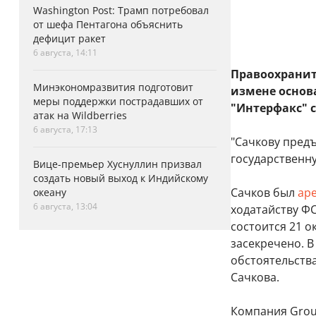
Washington Post: Трамп потребовал
от шефа Пентагона объяснить
дефицит ракет
6 августа, 14:11
Правоохранит
Минэкономразвития подготовит
измене основ
меры поддержки пострадавших от
"Интерфакс" 
атак на Wildberries
6 августа, 17:13
"Сачкову пред
государственну
Вице-премьер Хуснуллин призвал
создать новый выход к Индийскому
Сачков был
ар
океану
6 августа, 13:04
ходатайству Ф
состоится 21 о
засекречено. 
обстоятельств
Сачкова.
Компания Grou