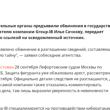
ельные органы предъявили обвинения в государст
ателю компании Group-IB Илье Сачкову, передает
со ссылкой на осведомленный источник.
ъявлено обвинение в разглашении сведений, составляю
ю тайну", — заявил собеседник агентства.
естован
28 сентября Лефортовским судом Москвы по
СБ. Защита фигуранта уже обжаловала арест, рассмотре
ктября. Официально детали следствия не разглашаются,
В самой компании также отказались комментировать
а дела, там лишь выразили уверенность в невиновности
p-IB специализируется на противодействии кибератака