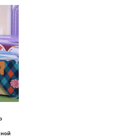
о
нной