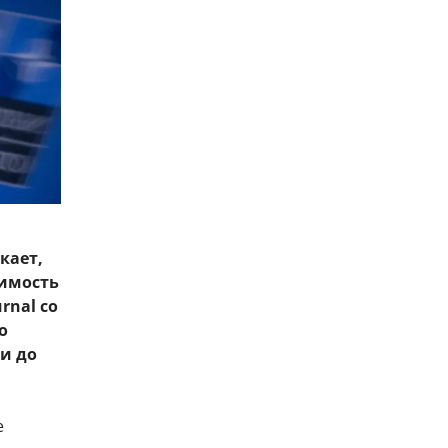
кает,
шимость
rnal со
о
и до
е