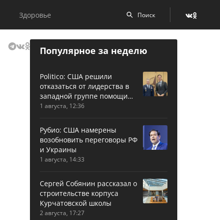
Здоровье
Популярное за неделю
Politico: США решили
отказаться от лидерства в
западной группе помощи
Украине
1 августа, 12:36
Рубио: США намерены
возобновить переговоры РФ
и Украины
1 августа, 14:33
Сергей Собянин рассказал о
строительстве корпуса
Курчатовской школы
2 августа, 17:27