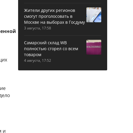
Жители других регионов
смогут проголосовать в
Москве на выборах в Госдуму
3 августа, 17:58
венной
Самарский склад WB
полностью сгорел со всем
товаром
щих
4 августа, 17:52
ние
 дело
м и