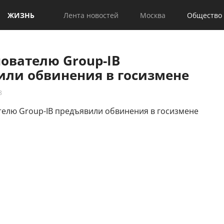
ЖИЗНЬ
Лента новостей
Москва
Общество
ователю Group-IB
или обвинения в госизмене
8