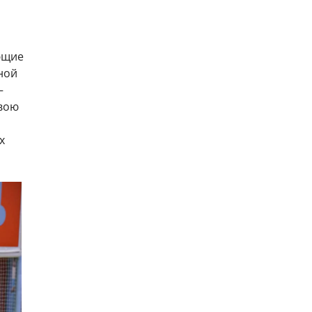
ющие
ной
–
свою
х