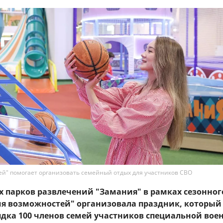
й" помогает организовать семейный отдых для участников СВО
х парков развлечений "Замания" в рамках сезонног
мя возможностей" организовала праздник, который
ядка 100 членов семей участников специальной вое