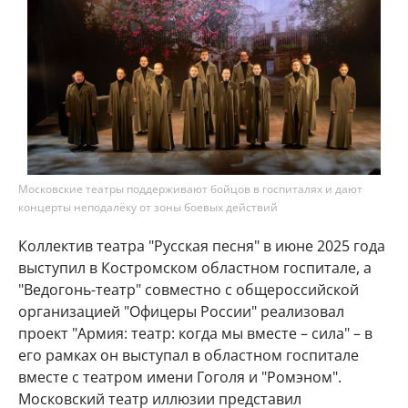
Московские театры поддерживают бойцов в госпиталях и дают
концерты неподалёку от зоны боевых действий
Коллектив театра "Русская песня" в июне 2025 года
выступил в Костромском областном госпитале, а
"Ведогонь-театр" совместно с общероссийской
организацией "Офицеры России" реализовал
проект "Армия: театр: когда мы вместе – сила" – в
его рамках он выступал в областном госпитале
вместе с театром имени Гоголя и "Ромэном".
Московский театр иллюзии представил