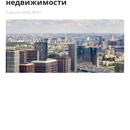
недвижимости
9 августа 2026, 06:07
Собянин: Москва сохраняет высокие темпы строительства
недвижимости
Столица сохраняет высокие темпы
строительства недвижимости – по итогам 7
месяцев 2026 года в Москве возвели 8,1 млн м²
площадей. Как рассказал мэр Сергей Собянин,
из них 75% (3,3 млн м²) – это жильё, а 25% (1,1