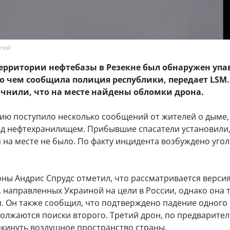
етей
территории нефтебазы в Резекне был обнаружен уп
о чем сообщила полиция республики, передает LSM.
очнили, что на месте найдены обломки дрона.
ию поступило несколько сообщений от жителей о дыме,
д нефтехранилищем. Прибывшие спасатели установили,
 на месте не было. По факту инцидента возбуждено уго
ны Андрис Спрудс отметил, что рассматривается версия
 направленных Украиной на цели в России, однако она 
. Он также сообщил, что подтверждено падение одного
должаются поиски второго. Третий дрон, по предварите
окинуть воздушное пространство страны.