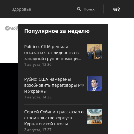
Здоровье
Популярное за неделю
Politico: США решили
отказаться от лидерства в
западной группе помощи
Украине
1 августа, 12:36
Рубио: США намерены
возобновить переговоры РФ
и Украины
1 августа, 14:33
Сергей Собянин рассказал о
строительстве корпуса
Курчатовской школы
2 августа, 17:27