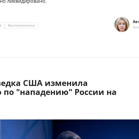
но ликвидировано.
Ав
я
беспилотники
Ан
зведка США изменила
 по "нападению" России на
7