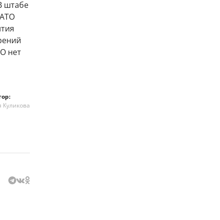
В штабе
НАТО
ития
рений
ТО нет
тор:
я Куликова