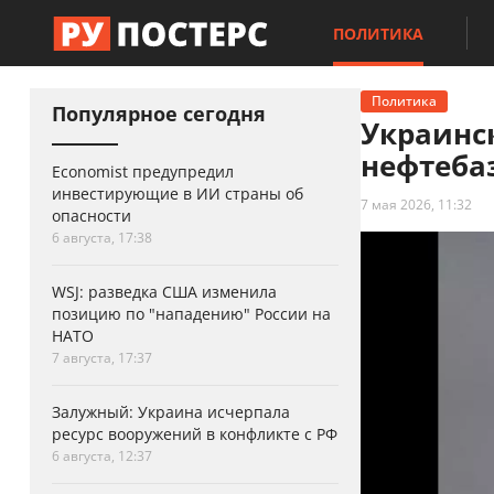
ПОЛИТИКА
Политика
Популярное сегодня
Украинс
нефтеба
Economist предупредил
инвестирующие в ИИ страны об
7 мая 2026, 11:32
опасности
6 августа, 17:38
WSJ: разведка США изменила
позицию по "нападению" России на
НАТО
7 августа, 17:37
Залужный: Украина исчерпала
ресурс вооружений в конфликте с РФ
6 августа, 12:37