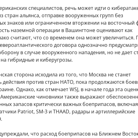
ериканских специалистов, речь может идти о кибератак
з стран альянса, отправке вооруженных групп без
ых знаков или ограниченном вторжении на восточный 
ость наземной операции в Вашингтоне оценивают как
ако считают, что со временем она может увеличиться. 
 Североатлантического договора однозначно предусматр
борону в случае вооруженного нападения, но не дает с
 на гибридные и киберугрозы.
ская сторона исходила из того, что Москва не станет
 действия против стран НАТО, пока продолжаются бое
раине. Однако, как отмечает WSJ, в начале года эта оцен
 Американские чиновники также выражают обеспокоенн
енных запасов критически важных боеприпасов, включая
атчики Patriot, SM-3 и THAAD, радары и артиллерийские
.
дупреждали, что расход боеприпасов на Ближнем Восто