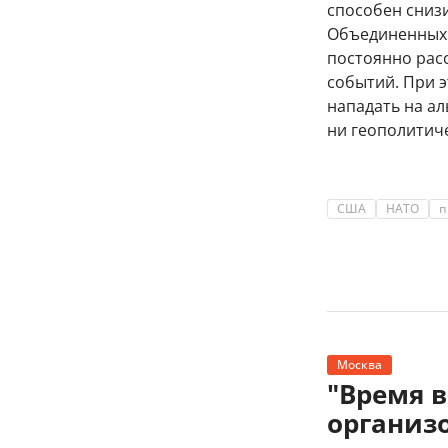
способен сниз
Объединенных 
постоянно рас
событий. При 
нападать на ал
ни геополитиче
США
НАТО
п
Москва
"Время 
организ