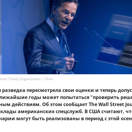
tic Treaty Organization | Flickr
разведка пересмотрела свои оценки и теперь допус
 ближайшие годы может попытаться "проверить ре
ным действиям. Об этом сообщает The Wall Street Jou
оклады американских спецслужб. В США считают, чт
нарии могут быть реализованы в период с этой осен