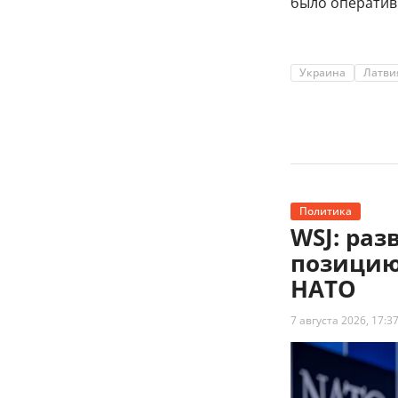
было оператив
Украина
Латви
Политика
WSJ: ра
позицию
НАТО
7 августа 2026, 17:3