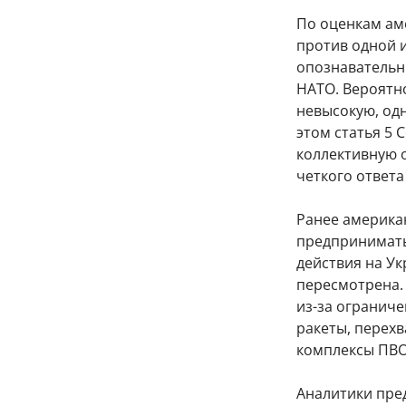
По оценкам ам
против одной и
опознавательн
НАТО. Вероятн
невысокую, одн
этом статья 5
коллективную о
четкого ответа
Ранее американ
предпринимать
действия на Ук
пересмотрена.
из-за огранич
ракеты, перехв
комплексы ПВО
Аналитики пре