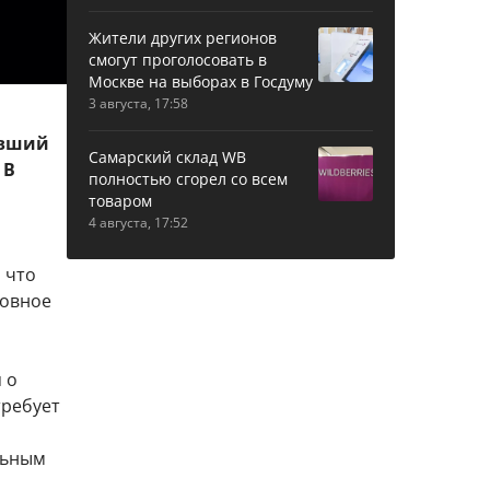
Жители других регионов
смогут проголосовать в
Москве на выборах в Госдуму
3 августа, 17:58
авший
Самарский склад WB
 В
полностью сгорел со всем
товаром
4 августа, 17:52
 что
ловное
 о
требует
льным