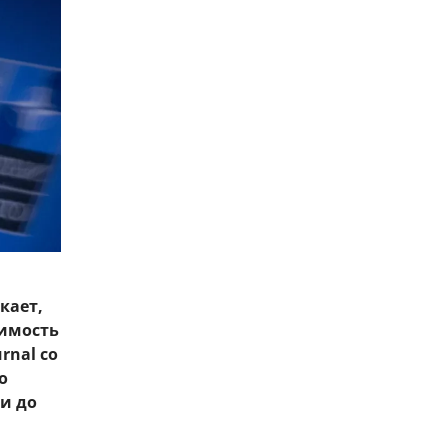
кает,
шимость
rnal со
о
и до