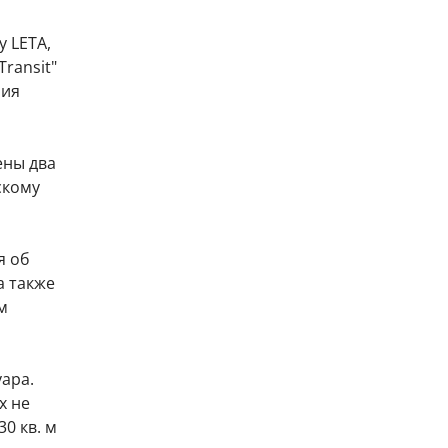
у LETA,
ransit"
ния
ены два
скому
я об
а также
м
ара.
х не
0 кв. м