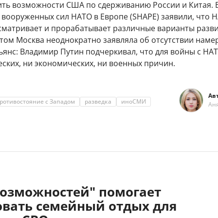
ить возможности США по сдерживанию России и Китая. 
вооруженных сил НАТО в Европе (SHAPE) заявили, что 
сматривает и прорабатывает различные варианты разв
этом Москва неоднократно заявляла об отсутствии наме
ьянс: Владимир Путин подчеркивал, что для войны с НА
ских, ни экономических, ни военных причин.
Ав
ротивостояние с Западом
разведка
иноСМИ
Ан
возможностей" помогает
овать семейный отдых для