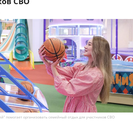
ков СВО
2
й" помогает организовать семейный отдых для участников СВО
х парков развлечений "Замания" в рамках сезонног