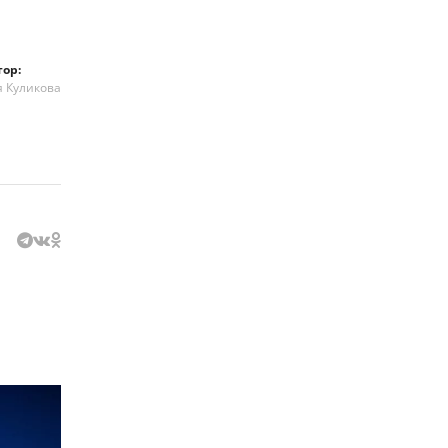
тор:
я Куликова