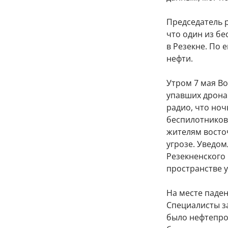
Председатель р
что один из бе
в Резекне. По 
нефти.
Утром 7 мая В
упавших дрона
радио, что но
беспилотников,
жителям восто
угрозе. Уведом
Резекненского 
пространстве 
На месте паде
Специалисты з
было нефтепрод