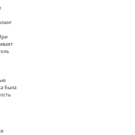
е
фланг
При
ивает
толь
вые
ка была
ость
ке