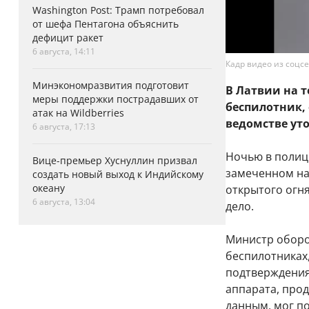
Washington Post: Трамп потребовал
от шефа Пентагона объяснить
дефицит ракет
6 августа, 14:11
Кадр видео из соцс
Минэкономразвития подготовит
В Латвии на 
меры поддержки пострадавших от
беспилотник, 
атак на Wildberries
ведомстве ут
6 августа, 17:13
Ночью в полиц
Вице-премьер Хуснуллин призвал
замеченном на
создать новый выход к Индийскому
океану
открытого огня
6 августа, 13:04
дело.
Министр оборо
беспилотниках,
подтверждения
аппарата, про
данным, мог п