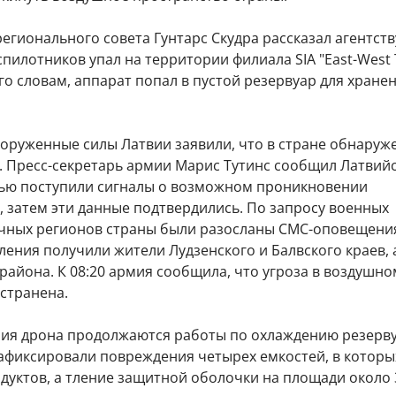
егионального совета Гунтарс Скудра рассказал агентств
спилотников упал на территории филиала SIA "East-West T
его словам, аппарат попал в пустой резервуар для хране
ооруженные силы Латвии заявили, что в стране обнаруж
. Пресс-секретарь армии Марис Тутинс сообщил Латвий
чью поступили сигналы о возможном проникновении
 затем эти данные подтвердились. По запросу военных
чных регионов страны были разосланы СМС-оповещени
ления получили жители Лудзенского и Балвского краев, 
района. К 08:20 армия сообщила, что угроза в воздушно
устранена.
ния дрона продолжаются работы по охлаждению резерву
афиксировали повреждения четырех емкостей, в которы
уктов, а тление защитной оболочки на площади около 3