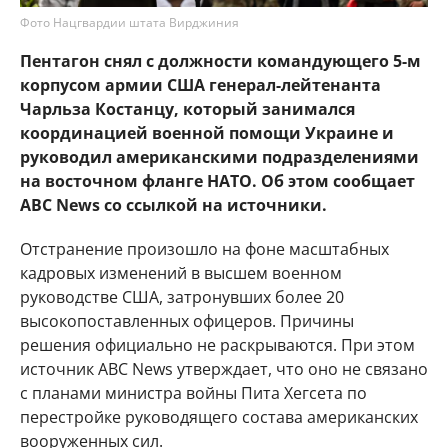
Фото Нацгвардии штата Вирджиния
Пентагон снял с должности командующего 5-м
корпусом армии США генерал-лейтенанта
Чарльза Костанцу, который занимался
координацией военной помощи Украине и
руководил американскими подразделениями
на восточном фланге НАТО. Об этом сообщает
ABC News со ссылкой на источники.
Отстранение произошло на фоне масштабных
кадровых изменений в высшем военном
руководстве США, затронувших более 20
высокопоставленных офицеров. Причины
решения официально не раскрываются. При этом
источник ABC News утверждает, что оно не связано
с планами министра войны Пита Хегсета по
перестройке руководящего состава американских
вооруженных сил.