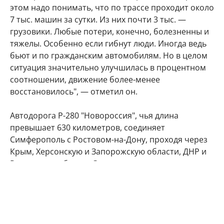
этом надо понимать, что по трассе проходит около
7 тыс. машин за сутки. Из них почти 3 тыс. —
грузовики. Любые потери, конечно, болезненны и
тяжелы. Особенно если гибнут люди. Иногда ведь
бьют и по гражданским автомобилям. Но в целом
ситуация значительно улучшилась в процентном
соотношении, движение более-менее
восстановилось", — отметил он.
Автодорога Р-280 "Новороссия", чья длина
превышает 630 километров, соединяет
Симферополь с Ростовом-на-Дону, проходя через
Крым, Херсонскую и Запорожскую области, ДНР и
Ростовскую область. Этот маршрут служит
альтернативным наземным путем на полуостров
вместе с Крымским мостом, где легковые авто и
автобусы пропускают после обязательного
досмотра, а также Керченской паромной
переправой, которой пользуются в основном