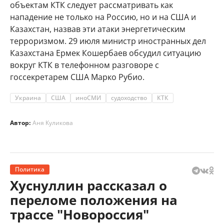
объектам КТК следует рассматривать как
нападение не только на Россию, но и на США и
Казахстан, назвав эти атаки энергетическим
терроризмом. 29 июля министр иностранных дел
Казахстана Ермек Кошербаев обсудил ситуацию
вокруг КТК в телефонном разговоре с
госсекретарем США Марко Рубио.
Украина
США
иноСМИ
судоходство
КТК
Автор:
Аня Куликова
Политика
Хуснуллин рассказал о
переломе положения на
трассе "Новороссия"