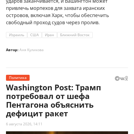
ударов заканчивается, и Вашингтон может
привлечь морпехов для захвата иранских
островов, включая Харк, чтобы обеспечить
свободный проход судов через пролив.
Израиль
США
Иран
Ближний Восток
Автор:
Аня Куликова
Политика
Washington Post: Трамп
потребовал от шефа
Пентагона объяснить
дефицит ракет
6 августа 2026, 14:11