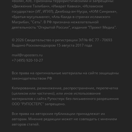
«Воля», АУЕ. Признаны террористическими и запрещены:
«Движение Талибан», «Имарат Кавказ», «Исламское
государство» (ИГ, ИГИЛ), Джебхад-ан-Нусра, «АУМ Синрике»,
«Братья-мусульмане», «Аль-Каида в странах исламского
Магриба», "Сеть". В РФ признана нежелательной
деятельность "Открытой России", издания "Проект Медиа".
© 2026 Cвидетельство о регистрации ЭЛ № ФС 77 - 70693
Выдано Роскомнадзором 15 августа 2017 года
mail@ruposters.ru
+7 (495) 920-10-27
Все права на оригинальные материалы на сайте защищены
законодательством РФ
Копирование, размножение, распространение, перепечатка
(целиком или частично), или иное использование
материалов с сайта Рупостерс без письменного разрешения
ООО "РУПОСТЕРС" запрещено.
Все права на авторские публикации принадлежат их
авторам. Мнение редакции может не совпадать с мнением
авторов статей.