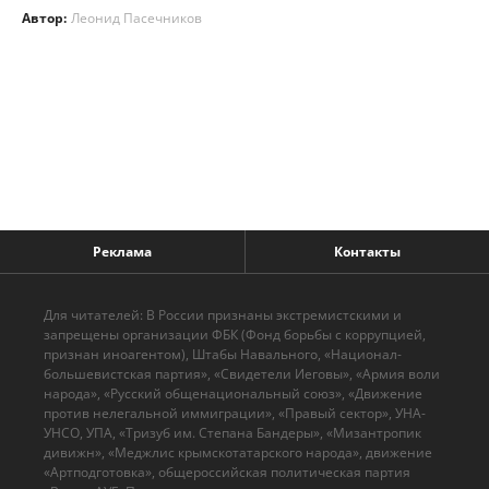
Автор:
Леонид Пасечников
Реклама
Контакты
Для читателей: В России признаны экстремистскими и
запрещены организации ФБК (Фонд борьбы с коррупцией,
признан иноагентом), Штабы Навального, «Национал-
большевистская партия», «Свидетели Иеговы», «Армия воли
народа», «Русский общенациональный союз», «Движение
против нелегальной иммиграции», «Правый сектор», УНА-
УНСО, УПА, «Тризуб им. Степана Бандеры», «Мизантропик
дивижн», «Меджлис крымскотатарского народа», движение
«Артподготовка», общероссийская политическая партия