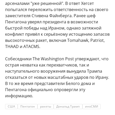
арсеналами "уже решенной". В ответ Хегсет
попытался переложить ответственность на своего
заместителя Стивена Файнберга. Ранее шеф
Пентагона уверял президента в возможности
быстрой победы над Ираном, однако затяжной
конфликт привёл к серьёзному истощению запасов
высокоточных ракет, включая Tomahawk, Patriot,
THAAD и ATACMS.
Собеседники The Washington Post утверждают, что
острая нехватка как перехватчиков, так и
наступательного вооружения вынудила Трампа
отказаться от новых масштабных ударов по Ирану.
В то же время представители Белого дома и
Пентагона официально опровергли эту
информацию.
США
Пентагон
ракеты
Дональд Трамп
иноСМИ