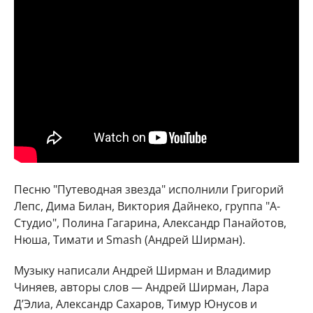
Песню "Путеводная звезда" исполнили Григорий
Лепс, Дима Билан, Виктория Дайнеко, группа "А-
Студио", Полина Гагарина, Александр Панайотов,
Нюша, Тимати и Smash (Андрей Ширман).
Музыку написали Андрей Ширман и Владимир
Чиняев, авторы слов — Андрей Ширман, Лара
Д’Элиа, Александр Сахаров, Тимур Юнусов и