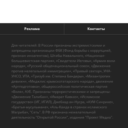
Реклама
Контакты
Для читателей: В России признаны экстремистскими и
запрещены организации ФБК (Фонд борьбы с коррупцией,
признан иноагентом), Штабы Навального, «Национал-
большевистская партия», «Свидетели Иеговы», «Армия воли
народа», «Русский общенациональный союз», «Движение
против нелегальной иммиграции», «Правый сектор», УНА-
УНСО, УПА, «Тризуб им. Степана Бандеры», «Мизантропик
дивижн», «Меджлис крымскотатарского народа», движение
«Артподготовка», общероссийская политическая партия
«Воля», АУЕ. Признаны террористическими и запрещены:
«Движение Талибан», «Имарат Кавказ», «Исламское
государство» (ИГ, ИГИЛ), Джебхад-ан-Нусра, «АУМ Синрике»,
«Братья-мусульмане», «Аль-Каида в странах исламского
Магриба», "Сеть". В РФ признана нежелательной
деятельность "Открытой России", издания "Проект Медиа".