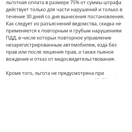
льготная оплата в размере 75% от суммы штрафа
действует только для части нарушений и только в
течение 30 дней со дня вынесения постановления.
Как следует из разъяснений ведомства, скидка не
применяется к повторным и грубым нарушениям
ПДД, в числе которых повторное управление
незарегистрированным автомобилем, езда без
прав или после лишения прав, а также пьяное
вождение и отказ от медосвидетельствования.
Кроме того, льгота не предусмотрена при
повторном превышении скорости на 40–80 км/ч и
более, при повторном выезде на встречную
полосу, проезде на красный свет и нарушении на
железнодорожном переезде. Полную сумму
штрафа также придется платить за нарушения при
организованной перевозке детей автобусами. То
же касается ДТП с причинением вреда здоровью и
употребления алкоголя после аварии.