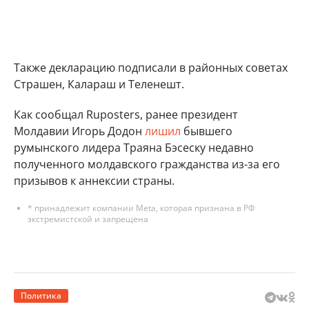
Также декларацию подписали в районных советах
Страшен, Калараш и Теленешт.
Как сообщал Ruposters, ранее президент
Молдавии Игорь Додон
лишил
бывшего
румынского лидера Траяна Бэсеску недавно
полученного молдавского гражданства из-за его
призывов к аннексии страны.
* принадлежит компании Meta, которая признана в РФ
экстремистской и запрещена
Политика