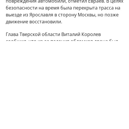
повреждения автомобили, отметил Евраев. В целях
безопасности на время была перекрыта трасса на
выезде из Ярославля в сторону Москвы, но позже
движение восстановили.
Глава Тверской области Виталий Королев
сообщил, что из-за падения обломков дрона был
поврежден фасад логистического комплекса
Wildberries, при этом люди не пострадали. В
Минобороны РФ заявили, что за ночь над Россией
сбили 605 беспилотников, атака затронула 19
регионов, а также акватории Азовского и Черного
морей.
беспилотники
НПЗ
Ярославль
Автор:
Сергей Сибирцев