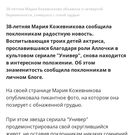
38-летняя Мария Кожевникова объявила о четвертой
беременности, снявшись с голой грудью
38-летняя Мария Кожевникова сообщила
поклонникам радостную новость.
Воспитывающая троих детей актриса,
прославившаяся благодаря роли Аллочки в
культовом сериале "Универ", снова находится
в интересном положении. Об этом
знаменитость сообщила поклонникам в
личном блоге.
На своей странице Мария Кожевникова
опубликовала пикантное фото, на котором она
позирует с обнаженной грудью.
При этом звезда сериала "Универ"
продемонстрировала свой округлившийся
живот, не оставив поклонникам никаких сомнений