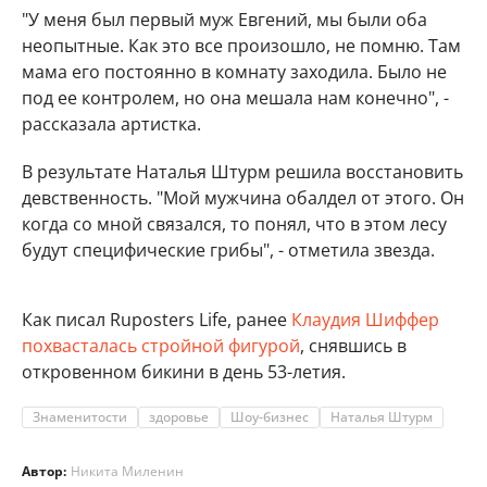
"У меня был первый муж Евгений, мы были оба
неопытные. Как это все произошло, не помню. Там
мама его постоянно в комнату заходила. Было не
под ее контролем, но она мешала нам конечно", -
рассказала артистка.
В результате Наталья Штурм решила восстановить
девственность. "Мой мужчина обалдел от этого. Он
когда со мной связался, то понял, что в этом лесу
будут специфические грибы", - отметила звезда.
Как писал Ruposters Life, ранее
Клаудия Шиффер
похвасталась стройной фигурой
, снявшись в
откровенном бикини в день 53-летия.
Знаменитости
здоровье
Шоу-бизнес
Наталья Штурм
Автор:
Никита Миленин