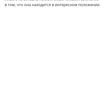
в том, что она находится в интересном положении.
"Делюсь с Вами самым заветным. Даже многие
друзья и знакомые не знают) Наша любовь
множится", - подписала фото артистка.
Подписчики Марии Кожевниковой тут же стали
поздравлять в комментариях своего кумира с
радостным событием.
Мой поздравления, дорогая!!! Кайф!!!
Говорят у Марий все дети чаще однополые,
вот у меня 4 сына. Даже любопытно стало.
Машуняяя какое счастье, какая же ты
красивая, умница!!!! Урааааа!!!