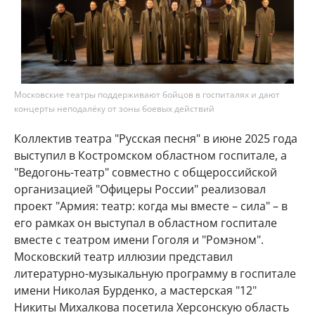
Московские театры поддерживают бойцов в госпиталях и дают
концерты неподалёку от зоны боевых действий
Коллектив театра "Русская песня" в июне 2025 года
выступил в Костромском областном госпитале, а
"Ведогонь-театр" совместно с общероссийской
организацией "Офицеры России" реализовал
проект "Армия: театр: когда мы вместе – сила" – в
его рамках он выступал в областном госпитале
вместе с театром имени Гоголя и "Ромэном".
Московский театр иллюзии представил
литературно-музыкальную программу в госпитале
имени Николая Бурденко, а мастерская "12"
Никиты Михалкова посетила Херсонскую область