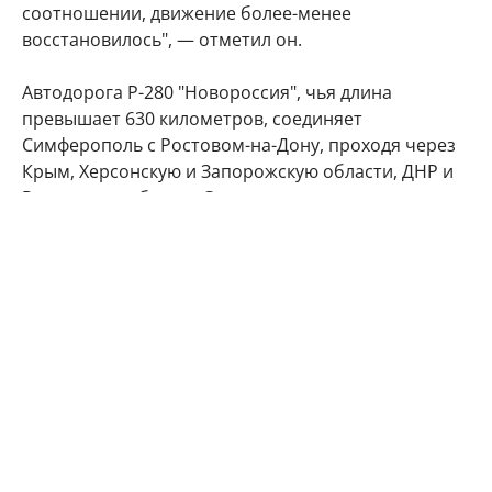
соотношении, движение более-менее
восстановилось", — отметил он.
Автодорога Р-280 "Новороссия", чья длина
превышает 630 километров, соединяет
Симферополь с Ростовом-на-Дону, проходя через
Крым, Херсонскую и Запорожскую области, ДНР и
Ростовскую область. Этот маршрут служит
альтернативным наземным путем на полуостров
вместе с Крымским мостом, где легковые авто и
автобусы пропускают после обязательного
досмотра, а также Керченской паромной
переправой, которой пользуются в основном
грузовики.
В условиях боевых действий трасса неоднократно
становилась мишенью для атак. В июне 2026 года,
например, движение на одном из участков
пришлось перекрыть после удара украинских