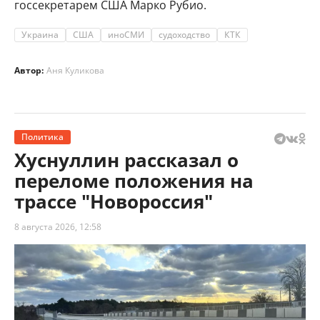
госсекретарем США Марко Рубио.
Украина
США
иноСМИ
судоходство
КТК
Автор:
Аня Куликова
Политика
Хуснуллин рассказал о
переломе положения на
трассе "Новороссия"
8 августа 2026, 12:58