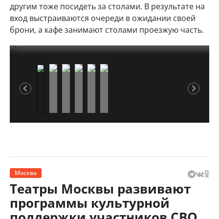
другим тоже посидеть за столами. В результате на
вход выстраиваются очереди в ожидании своей
брони, а кафе занимают столами проезжую часть.
Веранды на нью-йоркских улицах
Веранды на нью-йоркских улицах
Веранды на нью-йоркских улицах
1/3
2/3
3/3
Москва
Театры Москвы развивают
программы культурной
поддержки участников СВО