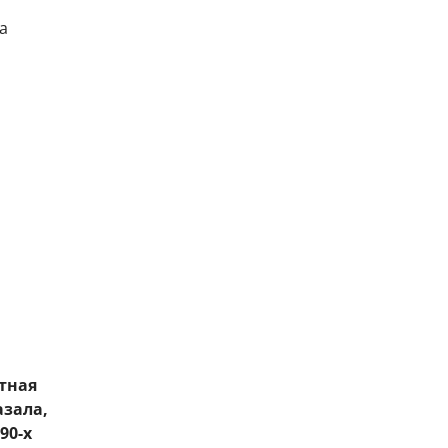
тная
азала,
90-х