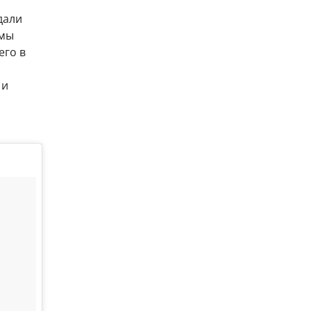
дали
 мы
его в
 и