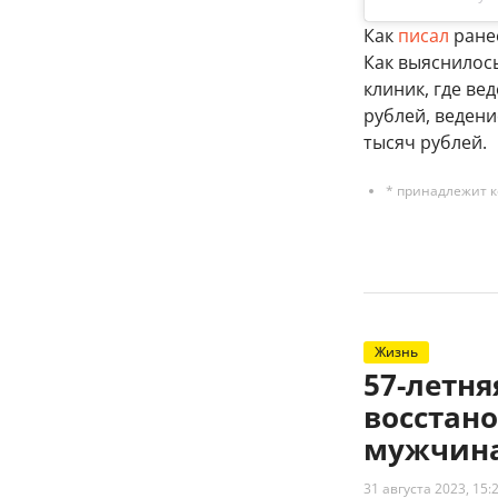
Как
писал
ранее
Как выяснилос
клиник, где ве
рублей, ведени
тысяч рублей.
* принадлежит к
Жизнь
57-летн
восстано
мужчина
31 августа 2023, 15: