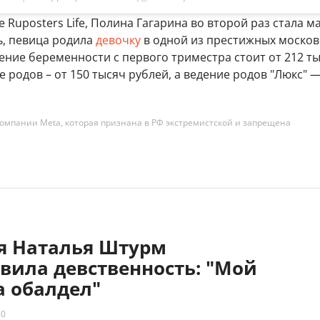
 Ruposters Life, Полина Гагарина во второй раз стала м
ь, певица родила
девочку
в одной из престижных москов
дение беременности с первого триместра стоит от 212 т
е родов – от 150 тысяч рублей, а ведение родов "Люкс" 
омпании Meta, которая признана в РФ экстремистской и запрещена
яя Наталья Штурм
вила девственность: "Мой
 обалдел"
20