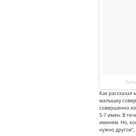
Публи
Как рассказал 
малышку совер
совершенно изм
5-7 имен. В те
именем. Но, ко
нужно другое",