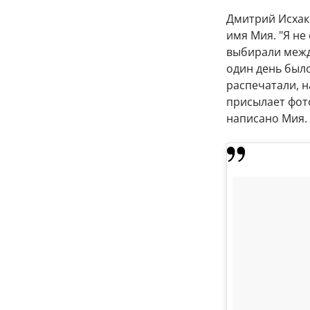
Дмитрий Исхак
имя Мия. "Я не
выбирали между
один день было
распечатали, н
присылает фото
написано Мия. 