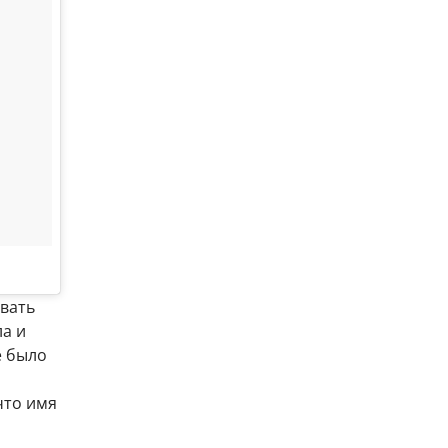
звать
а и
е было
что имя