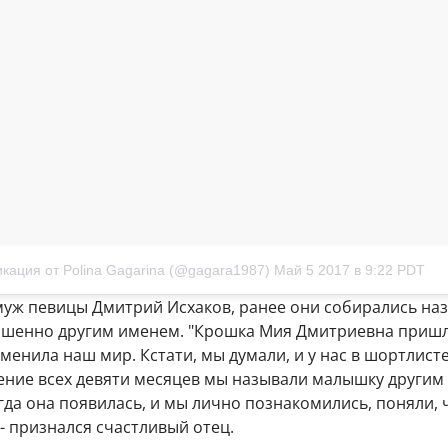
кация от Polina Gagarina (@gagara1987)
Май 5 2017 в 9:22 PDT
муж певицы Дмитрий Исхаков, ранее они собирались на
шенно другим именем. "Крошка Мия Дмитриевна пришл
енила наш мир. Кстати, мы думали, и у нас в шортлист
чение всех девяти месяцев мы называли малышку другим
гда она появилась, и мы лично познакомились, поняли, 
 - признался счастливый отец.