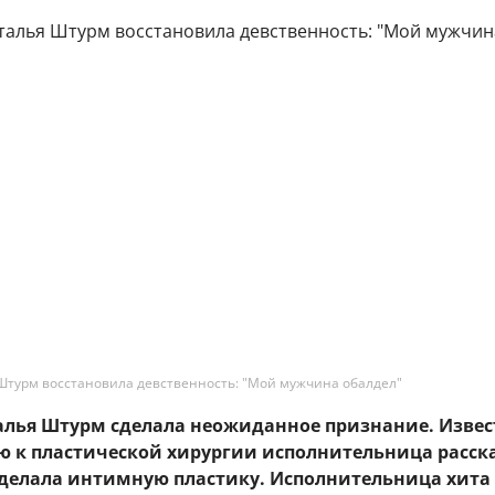
Штурм восстановила девственность: "Мой мужчина обалдел"
талья Штурм сделала неожиданное признание. Извес
ю к пластической хирургии исполнительница расск
сделала интимную пластику. Исполнительница хита 