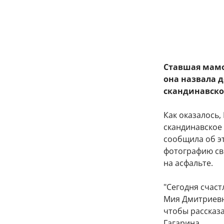
Ставшая мамо
она назвала 
скандинавско
Как оказалось
скандинавское
сообщила об э
фотографию св
на асфальте.
"Сегодня счаст
Мия Дмитриевна
чтобы рассказа
Гагарина.