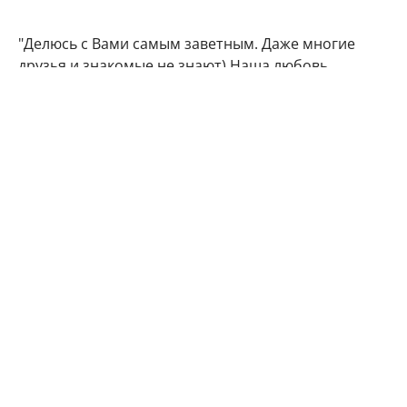
"Делюсь с Вами самым заветным. Даже многие
друзья и знакомые не знают) Наша любовь
множится", - подписала фото артистка.
Подписчики Марии Кожевниковой тут же стали
поздравлять в комментариях своего кумира с
радостным событием.
Мой поздравления, дорогая!!! Кайф!!!
Говорят у Марий все дети чаще однополые,
вот у меня 4 сына. Даже любопытно стало.
Машуняяя какое счастье, какая же ты
красивая, умница!!!! Урааааа!!!
Актриса пока не стал озвучивать пол будущего