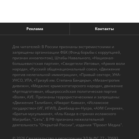
Реклама
Контакты
Для читателей: В России признаны экстремистскими и
запрещены организации ФБК (Фонд борьбы с коррупцией,
признан иноагентом), Штабы Навального, «Национал-
большевистская партия», «Свидетели Иеговы», «Армия воли
народа», «Русский общенациональный союз», «Движение
против нелегальной иммиграции», «Правый сектор», УНА-
УНСО, УПА, «Тризуб им. Степана Бандеры», «Мизантропик
дивижн», «Меджлис крымскотатарского народа», движение
«Артподготовка», общероссийская политическая партия
«Воля», АУЕ. Признаны террористическими и запрещены:
«Движение Талибан», «Имарат Кавказ», «Исламское
государство» (ИГ, ИГИЛ), Джебхад-ан-Нусра, «АУМ Синрике»,
«Братья-мусульмане», «Аль-Каида в странах исламского
Магриба», "Сеть". В РФ признана нежелательной
деятельность "Открытой России", издания "Проект Медиа".
© 2026 Cвидетельство о регистрации ЭЛ № ФС 77 - 70693