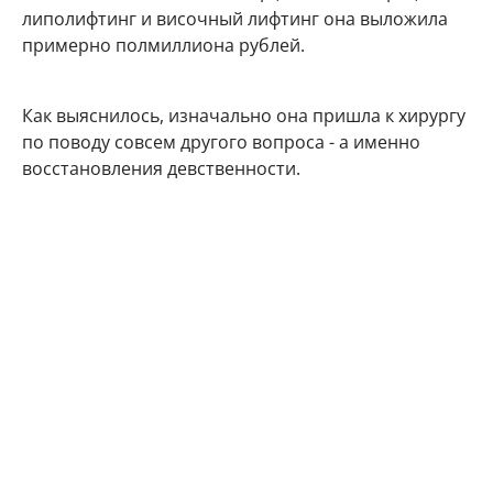
липолифтинг и височный лифтинг она выложила
примерно полмиллиона рублей.
Как выяснилось, изначально она пришла к хирургу
по поводу совсем другого вопроса - а именно
восстановления девственности.
"Да, делала попу. Но изначально я пришла в
клинику для другого — хотела, чтобы мне сделали
интимную пластику. Ну вот я девственность смогла
восстановить перед свадьбой", - рассказала
знаменитость.
Наталья Штурм рассказала, как
лишилась невинности
По словам Натальи Штурм, она не запомнила свой
первый сексуальный опыт, который она получила с
первым мужем - актером Евгением Калинцевым.