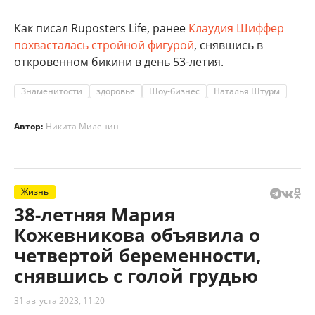
Как писал Ruposters Life, ранее
Клаудия Шиффер
похвасталась стройной фигурой
, снявшись в
откровенном бикини в день 53-летия.
Знаменитости
здоровье
Шоу-бизнес
Наталья Штурм
Автор:
Никита Миленин
Жизнь
38-летняя Мария
Кожевникова объявила о
четвертой беременности,
снявшись с голой грудью
31 августа 2023, 11:20