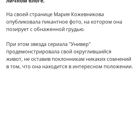
личном блоге.
На своей странице Мария Кожевникова
опубликовала пикантное фото, на котором она
позирует с обнаженной грудью.
При этом звезда сериала "Универ"
продемонстрировала свой округлившийся
живот, не оставив поклонникам никаких сомнений
в том, что она находится в интересном положении.
"Делюсь с Вами самым заветным. Даже многие
друзья и знакомые не знают) Наша любовь
множится", - подписала фото артистка.
Подписчики Марии Кожевниковой тут же стали
поздравлять в комментариях своего кумира с
радостным событием.