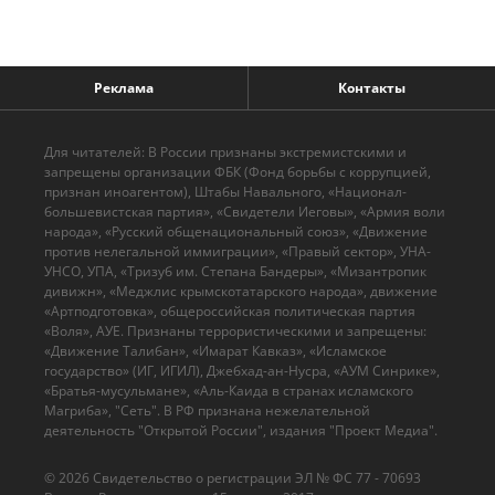
Реклама
Контакты
Для читателей: В России признаны экстремистскими и
запрещены организации ФБК (Фонд борьбы с коррупцией,
признан иноагентом), Штабы Навального, «Национал-
большевистская партия», «Свидетели Иеговы», «Армия воли
народа», «Русский общенациональный союз», «Движение
против нелегальной иммиграции», «Правый сектор», УНА-
УНСО, УПА, «Тризуб им. Степана Бандеры», «Мизантропик
дивижн», «Меджлис крымскотатарского народа», движение
«Артподготовка», общероссийская политическая партия
«Воля», АУЕ. Признаны террористическими и запрещены:
«Движение Талибан», «Имарат Кавказ», «Исламское
государство» (ИГ, ИГИЛ), Джебхад-ан-Нусра, «АУМ Синрике»,
«Братья-мусульмане», «Аль-Каида в странах исламского
Магриба», "Сеть". В РФ признана нежелательной
деятельность "Открытой России", издания "Проект Медиа".
© 2026 Cвидетельство о регистрации ЭЛ № ФС 77 - 70693