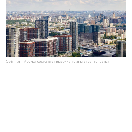
Собянин: Москва сохраняет высокие темпы строительства
недвижимости
Столица сохраняет высокие темпы
строительства недвижимости – по итогам 7
месяцев 2026 года в Москве возвели 8,1 млн м²
площадей. Как рассказал мэр Сергей Собянин,
из них 75% (3,3 млн м²) – это жильё, а 25% (1,1
млн м²) – офисы.
Ожидается, что до конца 2026 года в Москве сдадут