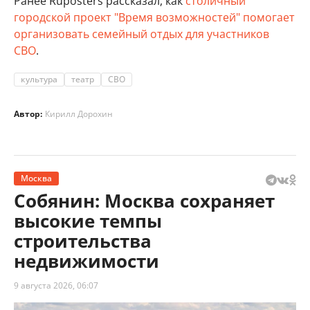
Ранее Ruposters рассказал, как
столичный
городской проект "Время возможностей" помогает
организовать семейный отдых для участников
СВО
.
культура
театр
СВО
Автор:
Кирилл Дорохин
Москва
Собянин: Москва сохраняет
высокие темпы
строительства
недвижимости
9 августа 2026, 06:07