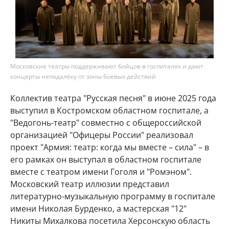
Московские театры поддерживают бойцов в госпиталях и дают
концерты неподалёку от зоны боевых действий
Коллектив театра "Русская песня" в июне 2025 года
выступил в Костромском областном госпитале, а
"Ведогонь-театр" совместно с общероссийской
организацией "Офицеры России" реализовал
проект "Армия: театр: когда мы вместе – сила" – в
его рамках он выступал в областном госпитале
вместе с театром имени Гоголя и "Ромэном".
Московский театр иллюзии представил
литературно-музыкальную программу в госпитале
имени Николая Бурденко, а мастерская "12"
Никиты Михалкова посетила Херсонскую область