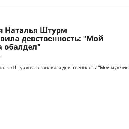
яя Наталья Штурм
вила девственность: "Мой
 обалдел"
20