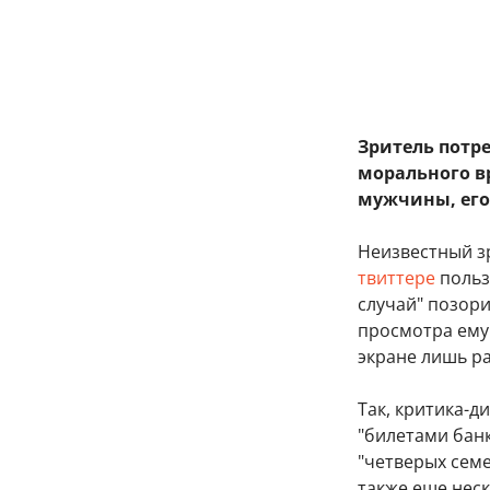
Зритель потре
морального в
мужчины, его 
Неизвестный з
твиттере
польз
случай" позори
просмотра ему 
экране лишь р
Так, критика-д
"билетами банк
"четверых семе
также еще нес