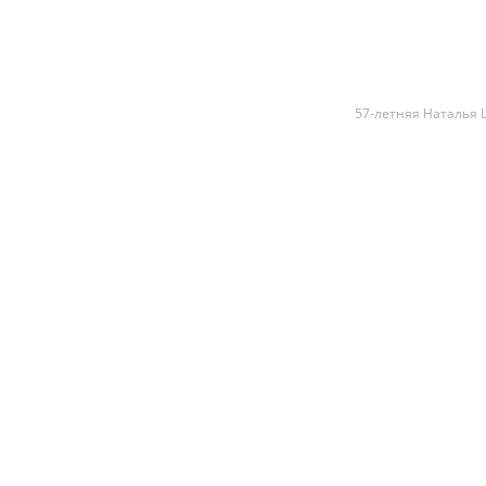
57-летняя Наталья 
57-летняя На
своей любовь
что недавно 
годов "Школь
возлюбленног
Недавно Натал
плоским живот
По словам исп
лифтинг она в