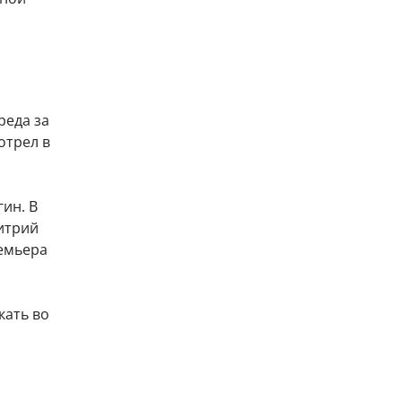
реда за
отрел в
ин. В
итрий
ремьера
кать во