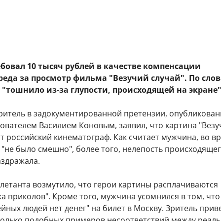
бовал 10 тысяч рублей в качестве компенсации
реда за просмотр фильма "Везучий случай". По сло
"тошнило из-за глупости, происходящей на экране"
ритель в задокументированной претензии, опубликован
ователем Василием Коновым, заявил, что картина "Везу
т российский кинематограф. Как считает мужчина, во в
"не было смешно", более того, нелепость происходящег
аздражала.
илетанта возмутило, что герои картины расплачиваются
а приколов". Кроме того, мужчина усомнился в том, что
йных людей нет денег" на билет в Москву. Зритель прив
колько подобных примеров несоответствий между реал