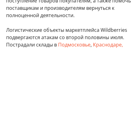
поступление товаров покупателям, а также помочь
поставщикам и производителям вернуться к
полноценной деятельности.
Логистические объекты маркетплейса Wildberries
подвергаются атакам со второй половины июля.
Пострадали склады в
Подмосковье
,
Краснодаре,
Ставропольском крае
,
Пензенской
, Волгоградской,
Самарской
,
Владимирской
,
Ленинградской
,
Тверской
, Тульской областях, а также в Удмуртии,
Татарстане и Крыму.
бизнес
Минэкономразвития России
Wildberries
Автор:
Виктор Садальцев