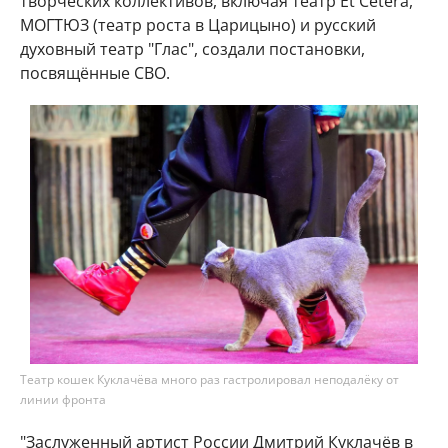
творческих коллективов, включая театр Et Cetera,
МОГТЮЗ (театр роста в Царицыно) и русский
духовный театр "Глас", создали постановки,
посвящённые СВО.
Театр кошек Куклачёва много раз гастролировал неподалёку от
линии фронта
"Заслуженный артист России Дмитрий Куклачёв в