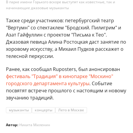
В парке имени Горького вскоре выступят как известные, так и
начинающие джазовые музыканты
Также среди участников: петербургский театр
"Вертумн" со спектаклем "Бродский. Пилигрим" и
Азат Гайфуллин с проектом "Письма к Тео".
Джазовая певица Алина Ростоцкая даст занятие по
хоровому искусству, а Михаил Пудков расскажет о
телесной перкуссии.
Ранее, как сообщал Ruposters, был анонсирован
фестиваль "Традиция" в кинопарке "Москино"
городского департамента культуры
. Событие
посвятят встрече прошлого с настоящим и новому
звучанию традиций.
музыканты
концерты
Лето в Москве
Автор:
Никита Миленин