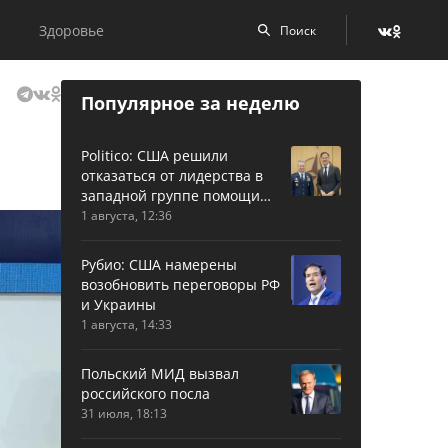
Здоровье
Популярное за неделю
Politico: США решили
отказаться от лидерства в
западной группе помощи
Украине
1 августа, 12:36
Рубио: США намерены
возобновить переговоры РФ
и Украины
1 августа, 14:33
Польский МИД вызвал
российского посла
31 июля, 18:13