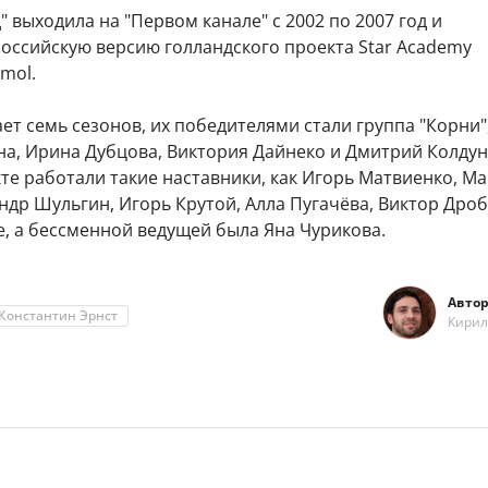
" выходила на "Первом канале" с 2002 по 2007 год и
российскую версию голландского проекта Star Academy
mol.
т семь сезонов, их победителями стали группа "Корни"
на, Ирина Дубцова, Виктория Дайнеко и Дмитрий Колдун
кте работали такие наставники, как Игорь Матвиенко, М
ндр Шульгин, Игорь Крутой, Алла Пугачёва, Виктор Дро
, а бессменной ведущей была Яна Чурикова.
Автор
Константин Эрнст
Кирил