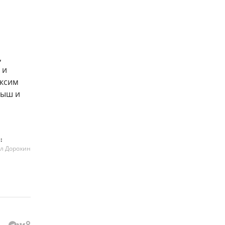
,
 и
аксим
быш и
:
л Дорохин