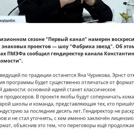
визионном сезоне "Первый канал" намерен воскрес
 знаковых проектов — шоу "Фабрика звезд". Об это
рах ПМЭФа сообщил гендиректор канала Константин
домости".
 ведущей по традиции останется Яна Чурикова. Эрнст от
сия программы будет существенно отличаться от форма
 давности: основной идеей станет классическое
е продюсеров. В проекте якобы будут соперничать ком
арой школы и команда, представляющая тех, кто пришёл
дустрию за последние десять лет. Гендиректор не раск
ов и не стал уточнять, с кем именно заключён лицензи
рмат, объяснив это тем, что переговоры ещё продолжаю