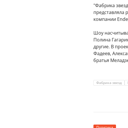
"Фабрика звезд
представляла 
компании Ende
Шоу насчитывае
Полина Гагари
другие. В прое
Фадеев, Алекса
братья Меладзе
Фабрика звезд
Политика