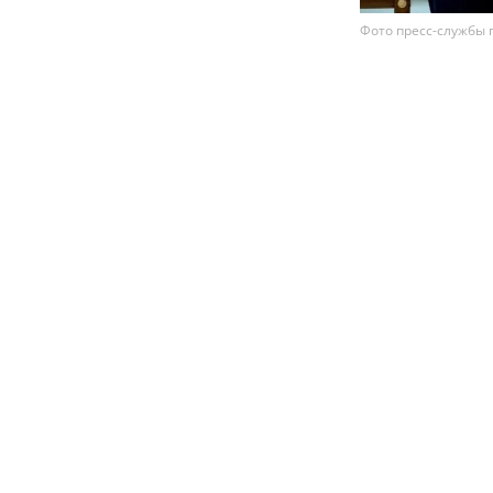
Фото пресс-службы 
Саудовская А
совместной о
одну из стран
договора. Об
Турции.
Документ полу
Он предусматр
возможной агр
тремя государ
Саудовскую Ар
Мухаммед бен 
Реджеп Тайип 
В тексте согла