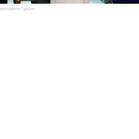
президента Турции
равия, Турция и Пакистан заключили соглашение о
бороне. Согласно документу, вооруженное нападени
 будет рассматриваться как атака на всех участнико
 этом сообщил департамент коммуникаций президе
чил название "Мекканское соглашение о совместной обо
ивает укрепление совместного потенциала сдерживани
ессии, а также развитие оборонного взаимодействия м
ствами по всем направлениям.
авию на церемонии подписания представлял наследный
Сальман Аль Сауд. От Турции документ подписал презид
Эрдоган, а от Пакистана — премьер-министр Шахбаз Ша
шения отражено стремление стран-участниц договора "к