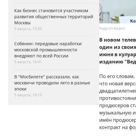
Как бизнес становится участником
развития общественных территорий
Москвы
Кадр из видео
5 августа, 15:55
В новом теле
Собянин: передовые наработки
один из своих
московской промышленности
июня в кулуа
внедряют по всей России
изданию "Ве
5 августа, 16:41
По его словам,
В "Мосбилете" рассказали, как
москвичи проводили лето в разные
что новая вер
эпохи
двадцатилетней
5 августа, 16:13
противостояни
продюсеров ст
музыкальную ин
имён продюсер
контракт на фо