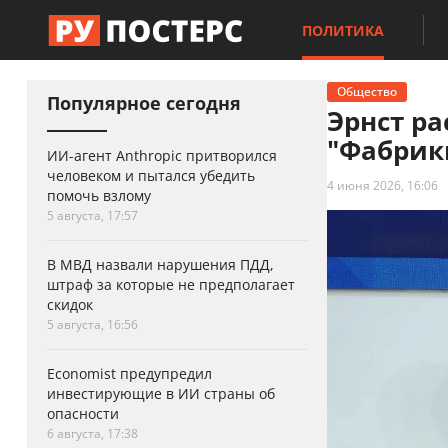
ПОЛИТИКА
Общество
Популярное сегодня
Эрнст ра
"Фабрик
ИИ-агент Anthropic притворился
человеком и пытался убедить
4 июня 2026, 16:06
помочь взлому
5 августа, 17:57
В МВД назвали нарушения ПДД,
штраф за которые не предполагает
скидок
5 августа, 16:56
Economist предупредил
инвестирующие в ИИ страны об
опасности
6 августа, 17:38