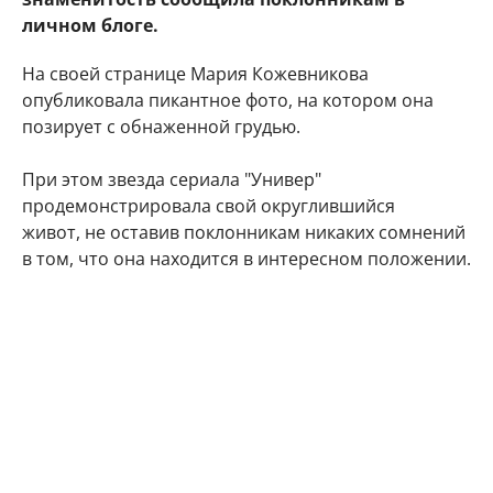
личном блоге.
На своей странице Мария Кожевникова
опубликовала пикантное фото, на котором она
позирует с обнаженной грудью.
При этом звезда сериала "Универ"
продемонстрировала свой округлившийся
живот, не оставив поклонникам никаких сомнений
в том, что она находится в интересном положении.
"Делюсь с Вами самым заветным. Даже многие
друзья и знакомые не знают) Наша любовь
множится", - подписала фото артистка.
Подписчики Марии Кожевниковой тут же стали
поздравлять в комментариях своего кумира с
радостным событием.