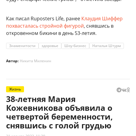
Как писал Ruposters Life, ранее
Клаудия Шиффер
похвасталась стройной фигурой
, снявшись в
откровенном бикини в день 53-летия.
Знаменитости
здоровье
Шоу-бизнес
Наталья Штурм
Автор:
Никита Миленин
Жизнь
38-летняя Мария
Кожевникова объявила о
четвертой беременности,
снявшись с голой грудью