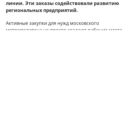
линии. Эти заказы содействовали развитию
региональных предприятий.
Активные закупки для нужд московского
метрополитена не просто создают рабочие места,
но и стимулируют производителей вагонов и
смежные предприятия развивать новые
технологии – город выдвигает высокие требования
к качеству и актуальности продукции. Инвестиции
в импортозамещение компонентов содействуют
созданию новых рабочих мест и развитию
экономики в регионах – целям, описанным в
"Народной программе" партии "Единая Россия".
"Санкт-Петербург поставляет системы
видеонаблюдения и дверные системы. Тверская
область – климатическое оборудование, световые
линии, элементы интерьера и экстерьера, панели
навигации. Владимирская область – тяговые