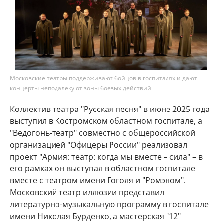
Московские театры поддерживают бойцов в госпиталях и дают
концерты неподалёку от зоны боевых действий
Коллектив театра "Русская песня" в июне 2025 года
выступил в Костромском областном госпитале, а
"Ведогонь-театр" совместно с общероссийской
организацией "Офицеры России" реализовал
проект "Армия: театр: когда мы вместе – сила" – в
его рамках он выступал в областном госпитале
вместе с театром имени Гоголя и "Ромэном".
Московский театр иллюзии представил
литературно-музыкальную программу в госпитале
имени Николая Бурденко, а мастерская "12"