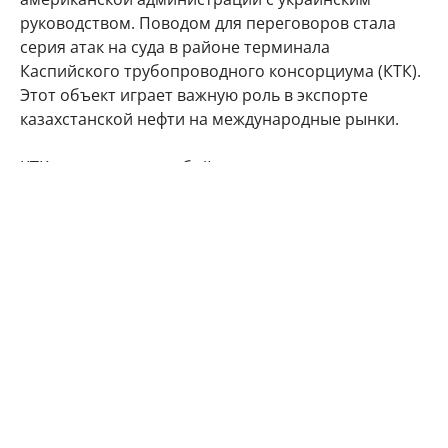
руководством. Поводом для переговоров стала
серия атак на суда в районе терминала
Каспийского трубопроводного консорциума (КТК).
Этот объект играет важную роль в экспорте
казахстанской нефти на международные рынки.
КТК представляет собой международную
нефтепроводную систему, по которой нефть с
казахстанских месторождений через территорию
России поступает к морскому терминалу вблизи
Новороссийска. Среди акционеров консорциума —
структуры России и Казахстана, а также крупные
международные нефтяные компании, включая
американские Chevron и ExxonMobil. В июле
несколько танкеров, предназначенных в том числе
для перевозки казахстанской нефти, подверглись
атакам беспилотников у морского терминала КТК.