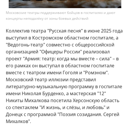
Московские театры поддерживают бойцов в госпиталях и дают
концерты неподалёку от зоны боевых действий
Коллектив театра "Русская песня" в июне 2025 года
выступил в Костромском областном госпитале, а
"Ведогонь-театр" совместно с общероссийской
организацией "Офицеры России" реализовал
проект "Армия: театр: когда мы вместе – сила" – в
его рамках он выступал в областном госпитале
вместе с театром имени Гоголя и "Ромэном".
Московский театр иллюзии представил
литературно-музыкальную программу в госпитале
имени Николая Бурденко, а мастерская "12"
Никиты Михалкова посетила Херсонскую область
со спектаклем "И жизнь, и слёзы, и любовь" и
Донецк с программой "Поэзия созидания. Сергей
Михалков".