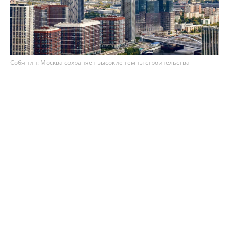
Собянин: Москва сохраняет высокие темпы строительства
недвижимости
Столица сохраняет высокие темпы
строительства недвижимости – по итогам 7
месяцев 2026 года в Москве возвели 8,1 млн м²
площадей. Как рассказал мэр Сергей Собянин,
из них 75% (3,3 млн м²) – это жильё, а 25% (1,1
млн м²) – офисы.
Ожидается, что до конца 2026 года в Москве сдадут
в эксплуатацию ещё 8 млн м² недвижимости.
"По итогам этого года прогнозируется ввод 16,1
млн м² недвижимости. С 2011 года в городе