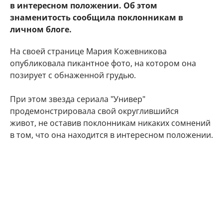
в интересном положении. Об этом
знаменитость сообщила поклонникам в
личном блоге.
На своей странице Мария Кожевникова
опубликовала пикантное фото, на котором она
позирует с обнаженной грудью.
При этом звезда сериала "Универ"
продемонстрировала свой округлившийся
живот, не оставив поклонникам никаких сомнений
в том, что она находится в интересном положении.
"Делюсь с Вами самым заветным. Даже многие
друзья и знакомые не знают) Наша любовь
множится", - подписала фото артистка.
Подписчики Марии Кожевниковой тут же стали