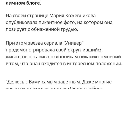
личном блоге.
На своей странице Мария Кожевникова
опубликовала пикантное фото, на котором она
позирует с обнаженной грудью.
При этом звезда сериала "Универ"
продемонстрировала свой округлившийся
живот, не оставив поклонникам никаких сомнений
в том, что она находится в интересном положении.
"Делюсь с Вами самым заветным. Даже многие
друзья и знакомые не знают) Наша любовь
множится", - подписала фото артистка.
Подписчики Марии Кожевниковой тут же стали
поздравлять в комментариях своего кумира с
радостным событием.