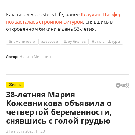
Как писал Ruposters Life, ранее
Клаудия Шиффер
похвасталась стройной фигурой
, снявшись в
откровенном бикини в день 53-летия.
Знаменитости
здоровье
Шоу-бизнес
Наталья Штурм
Автор:
Никита Миленин
Жизнь
38-летняя Мария
Кожевникова объявила о
четвертой беременности,
снявшись с голой грудью
31 августа 2023, 11:20