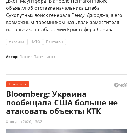
Джон Маунтфорд. В апреле Пентагон также
объявил об отставке начальника штаба
Сухопутных войск генерала Рэнди Джорджа, а его
возможным преемником называли заместителя
начальника штаба армии Кристофера Ланива.
Украина
НАТО
Пентагон
Автор:
Леонид Пасечников
Политика
Bloomberg: Украина
пообещала США больше не
атаковать объекты КТК
8 августа 2026, 13:32