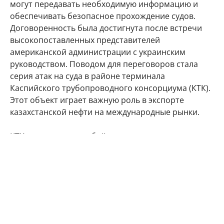
могут передавать необходимую информацию и
обеспечивать безопасное прохождение судов.
Договоренность была достигнута после встречи
высокопоставленных представителей
американской администрации с украинским
руководством. Поводом для переговоров стала
серия атак на суда в районе терминала
Каспийского трубопроводного консорциума (КТК).
Этот объект играет важную роль в экспорте
казахстанской нефти на международные рынки.
КТК представляет собой международную
нефтепроводную систему, по которой нефть с
казахстанских месторождений через территорию
России поступает к морскому терминалу вблизи
Новороссийска. Среди акционеров консорциума —
структуры России и Казахстана, а также крупные
международные нефтяные компании, включая
американские Chevron и ExxonMobil. В июле