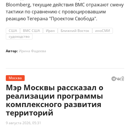
Bloomberg, текущие действия ВМС отражают смену
тактики по сравнению с провоцировавшим
реакцию Тегерана "Проектом Свобода".
США
ВМС США
Иран
Ближний Восток
иноСМИ
судоходство
Автор:
Ирина Фадеева
Москва
Мэр Москвы рассказал о
реализации программы
комплексного развития
территорий
9 августа 2026, 05:31