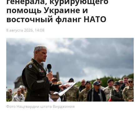
генерала, курирующего
помощь Украине и
восточный фланг НАТО
8 августа 2026, 14:08
Фото Нацгвардии штата Вирджиния
Пентагон снял с должности командующего 5-м
корпусом армии США генерал-лейтенанта
Чарльза Костанцу, который занимался