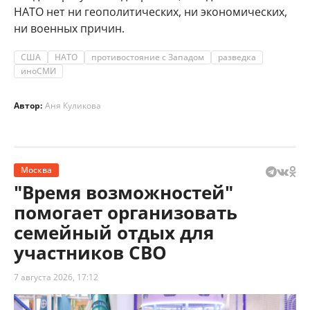
НАТО нет ни геополитических, ни экономических,
ни военных причин.
США
НАТО
противостояние с Западом
разведка
иноСМИ
Автор:
Аня Куликова
Москва
"Время возможностей"
помогает организовать
семейный отдых для
участников СВО
7 августа 2026, 17:12