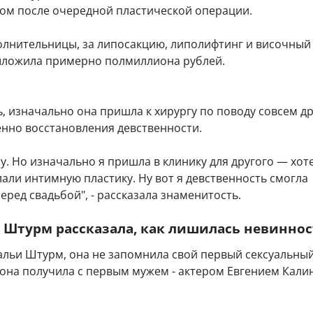
ом после очередной пластической операции.
олнительницы, за липосакцию, липолифтинг и височный
ыложила примерно полмиллиона рублей.
, изначально она пришла к хирургу по поводу совсем д
енно восстановления девственности.
пу. Но изначально я пришла в клинику для другого — хот
али интимную пластику. Ну вот я девственность смогла
еред свадьбой", - рассказала знаменитость.
 Штурм рассказала, как лишилась невинно
альи Штурм, она не запомнила свой первый сексуальны
 она получила с первым мужем - актером Евгением Кали