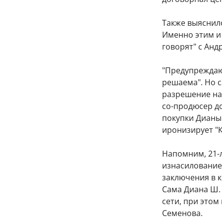
Также выяснило
Именно этим и
говорят" с Ан
"Предупреждают
решаема". Но с
разрешение на
со-продюсер до
покупки Дианы 
иронизирует "
Напомним, 21-
изнасилование
заключения в 
Сама Диана Ш. 
сети, при этом
Семенова.