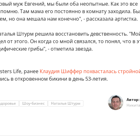
рвый муж Евгений, мы были оба неопытные. Как это все
помню. Там мама его постоянно в комнату заходила. Бы
ем, но она мешала нам конечно", - рассказала артистка.
Наталья Штурм решила восстановить девственность. "Мо
л от этого. Он когда со мной связался, то понял, что в 
цифические грибы", - отметила звезда.
ters Life, ранее
Клаудия Шиффер похвасталась стройно
шись в откровенном бикини в день 53-летия.
Автор:
здоровье
Шоу-бизнес
Наталья Штурм
Никит