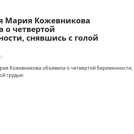
яя Мария Кожевникова
а о четвертой
ости, снявшись с голой
20