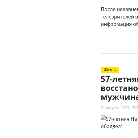
После недавне
телезрителей 
информация об 
Жизнь
57-летн
восстано
мужчина
31 августа 2023, 15: