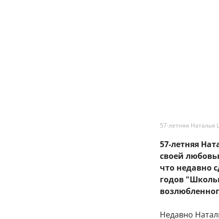
57-летняя Наталья 
57-летняя На
своей любовь
что недавно 
годов "Школь
возлюбленног
Недавно Натал