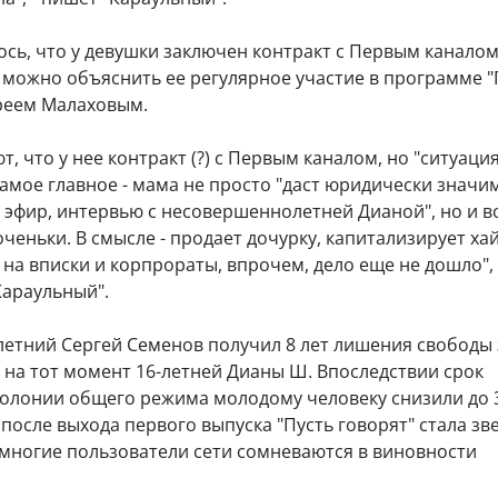
сь, что у девушки заключен контракт с Первым каналом
 можно объяснить ее регулярное участие в программе "
дреем Малаховым.
, что у нее контракт (?) с Первым каналом, но "ситуаци
амое главное - мама не просто "даст юридически значи
 эфир, интервью с несовершеннолетней Дианой", но и 
ченьки. В смысле - продает дочурку, капитализирует хай
на вписки и корпрораты, впрочем, дело еще не дошло", 
Караульный".
летний Сергей Семенов получил 8 лет лишения свободы 
 на тот момент 16-летней Дианы Ш. Впоследствии срок
колонии общего режима молодому человеку снизили до 3
после выхода первого выпуска "Пусть говорят" стала зв
 многие пользователи сети сомневаются в виновности