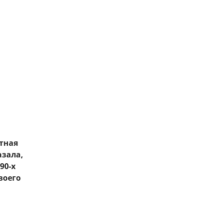
тная
азала,
90-х
воего