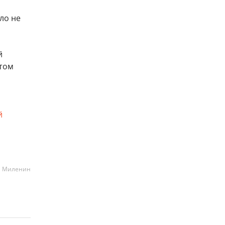
ло не
й
этом
й
а Миленин