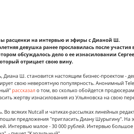
ны расценки на интервью и эфиры с Дианой Ш.
летняя девушка ранее прославилась после участия 
отором обсуждалось дело о ее изнасиловании Серге
оторый отрицает свою вину.
ь, Диана Ш. становится настоящим бизнес-проектом - д
ирует свою невероятную популярность. Анонимный Tel
ьный"
рассказал
о том, во сколько обойдется продюсерам
сить жертву изнасилования из Ульяновска на свою пер
ь. Во всяких Nutcall и чатиках-рассылках линейных редак
пошли предложения "пригласить Диану Шурыгину". На э
лей. Интервью малое - 30 000 рублей. Интервью большое 
а", - пишет "Караульный".