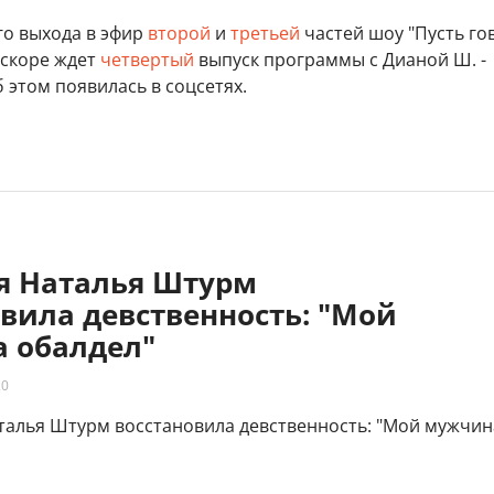
го выхода в эфир
второй
и
третьей
частей шоу "Пусть го
вскоре ждет
четвертый
выпуск программы с Дианой Ш. -
этом появилась в соцсетях.
яя Наталья Штурм
вила девственность: "Мой
 обалдел"
20