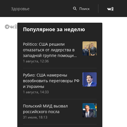
Здоровье
Популярное за неделю
Politico: США решили
отказаться от лидерства в
западной группе помощи
Украине
1 августа, 12:36
Рубио: США намерены
возобновить переговоры РФ
и Украины
1 августа, 14:33
Польский МИД вызвал
российского посла
31 июля, 18:13