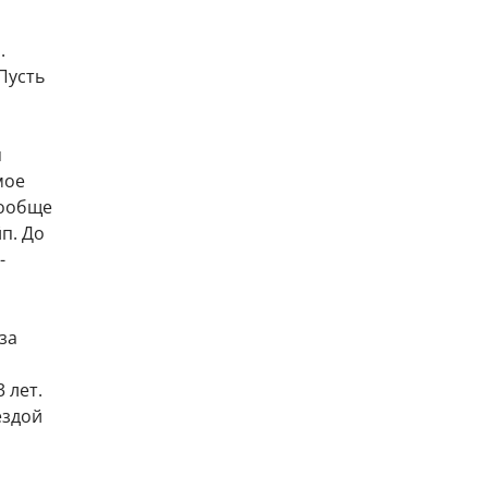
.
Пусть
я
мое
вообще
п. До
-
за
 лет.
ездой