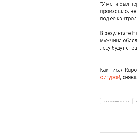
"У меня был пе
произошло, не 
под ее контрол
В результате 
мужчина обалде
лесу будут спе
Как писал Rupos
фигурой
, сняв
Знаменитости