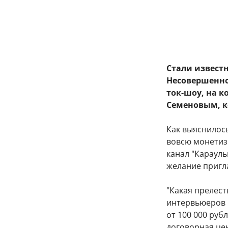
Стали извест
Несовершенно
ток-шоу, на к
Семеновым, к
Как выяснилос
вовсю монетиз
канал "Караул
желание пригла
"Какая прелест
интервьюеров 
от 100 000 руб
договорная цен