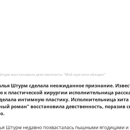
Штурм восстановила девственность: "Мой мужчина обалдел"
талья Штурм сделала неожиданное признание. Извес
ю к пластической хирургии исполнительница расск
сделала интимную пластику. Исполнительница хита 
ный роман" восстановила девственность, поразив с
о.
ья Штурм недавно похвасталась пышными ягодицами и