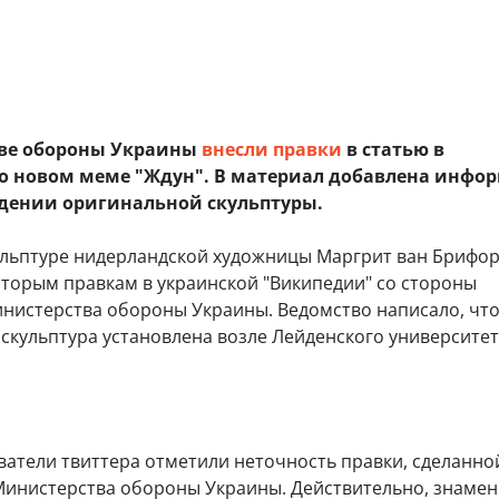
ве обороны Украины
внесли правки
в статью в
о новом меме "Ждун". В материал добавлена инфо
дении оригинальной скульптуры.
ульптуре нидерландской художницы Маргрит ван Брифо
оторым правкам в украинской "Википедии" со стороны
нистерства обороны Украины. Ведомство написало, чт
скульптура установлена возле Лейденского университет
ватели твиттера отметили неточность правки, сделанно
инистерства обороны Украины. Действительно, знамен