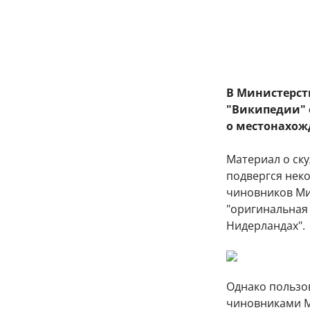
В Министерст
"Википедии" 
о местонахож
Материал о ск
подвергся нек
чиновников Ми
"оригинальная 
Нидерландах".
Однако пользо
чиновниками М