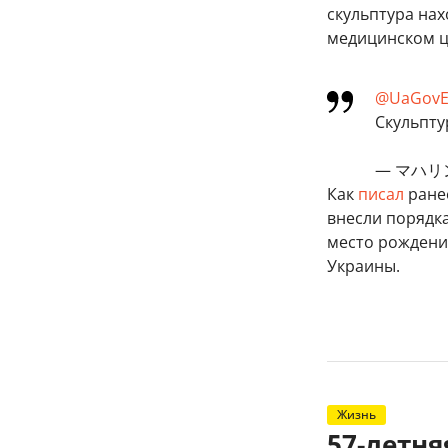
скульптура нах
медицинском ц
@UaGovEd
Скульпту
— マハリン
Как
писал
ране
внесли порядка
место рождени
Украины.
Жизнь
57-летн