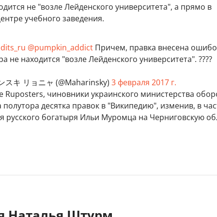
одится не "возле Лейденского университета", а прямо в
ентре учебного заведения.
its_ru
@pumpkin_addict
Причем, правка внесена ошибо
ра не находится "возле Лейденского университета". ????
スキ リョニャ (@Maharinsky)
3 февраля 2017 г.
е Ruposters, чиновники украинского министерства обо
 полутора десятка правок в "Википедию", изменив, в час
я русского богатыря Ильи Муромца на Черниговскую об
яя Наталья Штурм