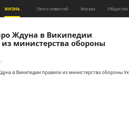
ЖИЗНЬ
Лента новостей
Москва
Общество
про Ждуна в Википедии
 из министерства обороны
ы
23