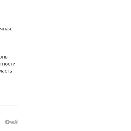
чная.
роны
тности,
ласть