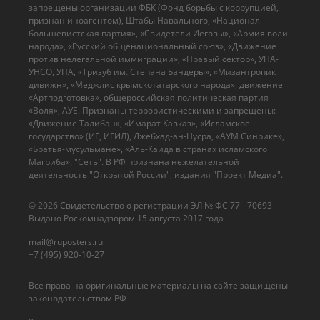
запрещены организации ФБК (Фонд борьбы с коррупцией,
признан иноагентом), Штабы Навального, «Национал-
большевистская партия», «Свидетели Иеговы», «Армия воли
народа», «Русский общенациональный союз», «Движение
против нелегальной иммиграции», «Правый сектор», УНА-
УНСО, УПА, «Тризуб им. Степана Бандеры», «Мизантропик
дивижн», «Меджлис крымскотатарского народа», движение
«Артподготовка», общероссийская политическая партия
«Воля», АУЕ. Признаны террористическими и запрещены:
«Движение Талибан», «Имарат Кавказ», «Исламское
государство» (ИГ, ИГИЛ), Джебхад-ан-Нусра, «АУМ Синрике»,
«Братья-мусульмане», «Аль-Каида в странах исламского
Магриба», "Сеть". В РФ признана нежелательной
деятельность "Открытой России", издания "Проект Медиа".
© 2026 Cвидетельство о регистрации ЭЛ № ФС 77 - 70693
Выдано Роскомнадзором 15 августа 2017 года
mail@ruposters.ru
+7 (495) 920-10-27
Все права на оригинальные материалы на сайте защищены
законодательством РФ