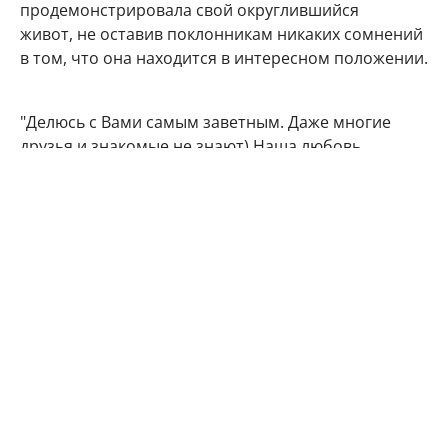
продемонстрировала свой округлившийся
живот, не оставив поклонникам никаких сомнений
в том, что она находится в интересном положении.
"Делюсь с Вами самым заветным. Даже многие
друзья и знакомые не знают) Наша любовь
множится", - подписала фото артистка.
Подписчики Марии Кожевниковой тут же стали
поздравлять в комментариях своего кумира с
радостным событием.
Мой поздравления, дорогая!!! Кайф!!!
Говорят у Марий все дети чаще однополые,
вот у меня 4 сына. Даже любопытно стало.
Машуняяя какое счастье, какая же ты