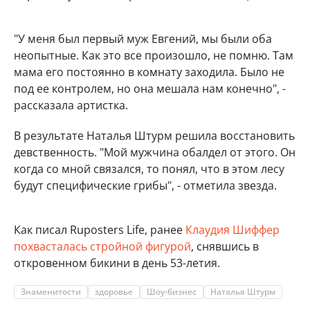
"У меня был первый муж Евгений, мы были оба
неопытные. Как это все произошло, не помню. Там
мама его постоянно в комнату заходила. Было не
под ее контролем, но она мешала нам конечно", -
рассказала артистка.
В результате Наталья Штурм решила восстановить
девственность. "Мой мужчина обалдел от этого. Он
когда со мной связался, то понял, что в этом лесу
будут специфические грибы", - отметила звезда.
Как писал Ruposters Life, ранее
Клаудия Шиффер
похвасталась стройной фигурой
, снявшись в
откровенном бикини в день 53-летия.
Знаменитости
здоровье
Шоу-бизнес
Наталья Штурм