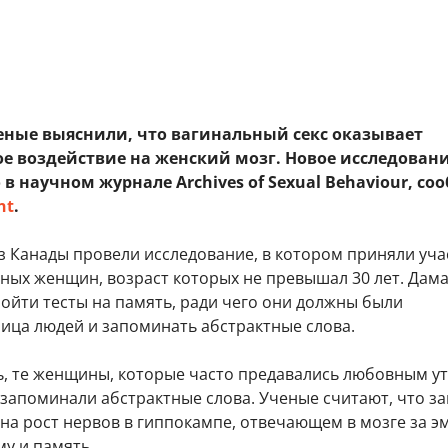
еные выяснили, что вагинальный секс оказывает
е воздействие на женский мозг. Новое исследован
в научном журнале Archives of Sexual Behaviour, со
nt
.
з Канады провели исследование, в котором приняли уча
ьных женщин, возраст которых не превышал 30 лет. Дам
ойти тесты на память, ради чего они должны были
лица людей и запоминать абстрактные слова.
ь, те женщины, которые часто предавались любовным ут
запоминали абстрактные слова. Ученые считают, что з
на рост нервов в гиппокампе, отвечающем в мозге за э
у и память.