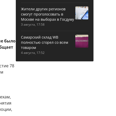
Жители других регионов
смогут проголосовать в
Москве на выборах в Госдуму
3 августа, 17:58
Самарский склад WB
ие было
полностью сгорел со всем
общает
товаром
4 августа, 17:52
стие 78
ам
ехам,
анятия
моции,