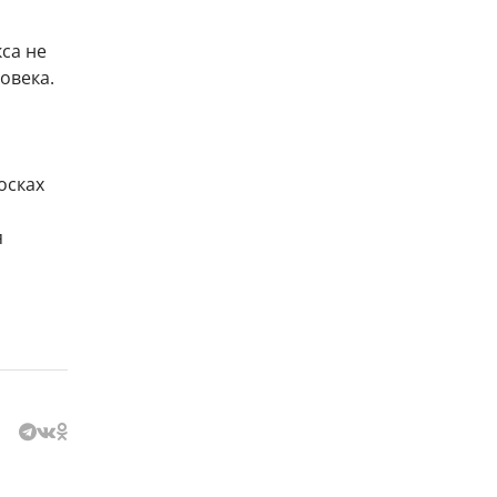
са не
овека.
осках
я