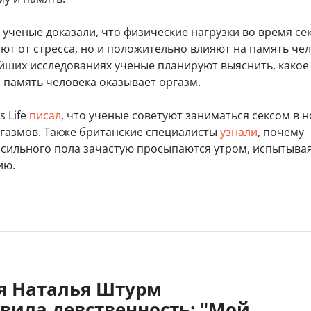
ученые доказали, что физические нагрузки во время сек
ют от стресса, но и положительно влияют на память чел
ейших исследованиях ученые планируют выяснить, какое
 память человека оказывает оргазм.
s Life
писал
, что ученые советуют заниматься сексом в н
ргазмов. Также британские специалисты
узнали
, почему
 сильного пола зачастую просыпаются утром, испытыва
ию.
яя Наталья Штурм
вила девственность: "Мой