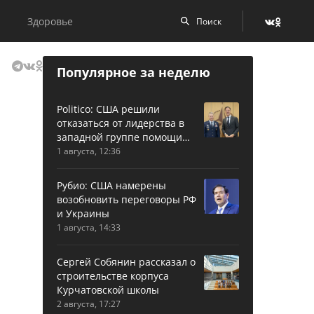
Здоровье
Популярное за неделю
Politico: США решили
отказаться от лидерства в
западной группе помощи
Украине
1 августа, 12:36
Рубио: США намерены
возобновить переговоры РФ
и Украины
1 августа, 14:33
Сергей Собянин рассказал о
строительстве корпуса
Курчатовской школы
2 августа, 17:27