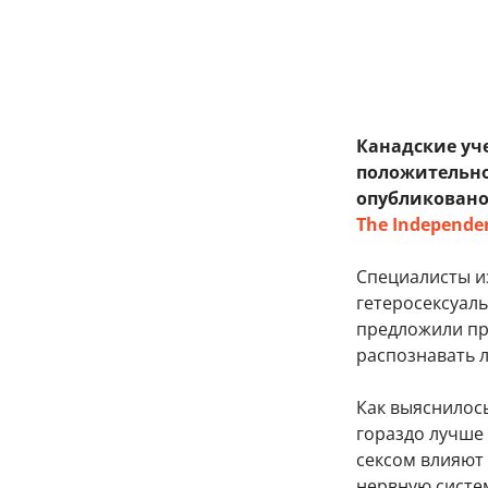
Канадские уч
положительно
опубликовано 
The Independe
Специалисты и
гетеросексуал
предложили пр
распознавать 
Как выяснилос
гораздо лучше 
сексом влияют 
нервную систем