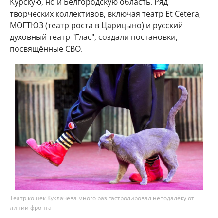
Курскую, но и Белгородскую область. Ряд
творческих коллективов, включая театр Et Cetera,
МОГТЮЗ (театр роста в Царицыно) и русский
духовный театр "Глас", создали постановки,
посвящённые СВО.
Театр кошек Куклачёва много раз гастролировал неподалёку от
линии фронта