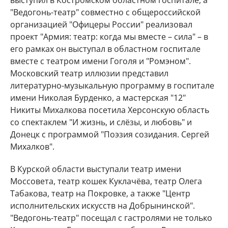
выступил в Костромском областном госпитале, а
"Ведогонь-театр" совместно с общероссийской
организацией "Офицеры России" реализовал
проект "Армия: театр: когда мы вместе – сила" – в
его рамках он выступал в областном госпитале
вместе с театром имени Гоголя и "Ромэном".
Московский театр иллюзии представил
литературно-музыкальную программу в госпитале
имени Николая Бурденко, а мастерская "12"
Никиты Михалкова посетила Херсонскую область
со спектаклем "И жизнь, и слёзы, и любовь" и
Донецк с программой "Поэзия созидания. Сергей
Михалков".
В Курской области выступали театр имени
Моссовета, театр кошек Куклачёва, театр Олега
Табакова, театр на Покровке, а также "Центр
исполнительских искусств на Добрынинской".
"Ведогонь-театр" посещал с гастролями не только