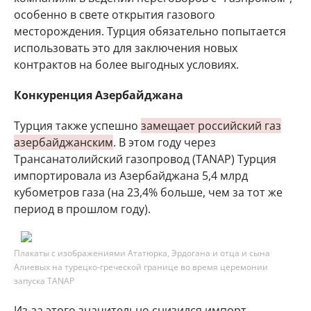
особенно в свете открытия газового
месторождения. Турция обязательно попытается
использовать это для заключения новых
контрактов на более выгодных условиях.
Конкуренция Азербайджана
Турция также успешно
замещает российский газ
азербайджанским
. В этом году через
Трансанатолийский газопровод (TANAP) Турция
импортировала из Азербайджана 5,4 млрд
кубометров газа (на 23,4% больше, чем за тот же
период в прошлом году).
Плакаты с изображениями Ататюрка, Эрдогана и отца и сына
Алиевых на турецко-греческой границе во время церемонии
запуска TANAP
Из-за этого значительно снизился импорт