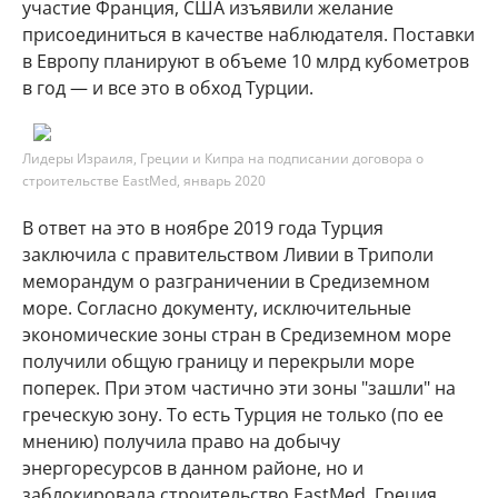
участие Франция, США изъявили желание
присоединиться в качестве наблюдателя. Поставки
в Европу планируют в объеме 10 млрд кубометров
в год — и все это в обход Турции.
Лидеры Израиля, Греции и Кипра на подписании договора о
строительстве EastMed, январь 2020
В ответ на это в ноябре 2019 года Турция
заключила с правительством Ливии в Триполи
меморандум о разграничении в Средиземном
море. Согласно документу, исключительные
экономические зоны стран в Средиземном море
получили общую границу и перекрыли море
поперек. При этом частично эти зоны "зашли" на
греческую зону. То есть Турция не только (по ее
мнению) получила право на добычу
энергоресурсов в данном районе, но и
заблокировала строительство EastMed. Греция