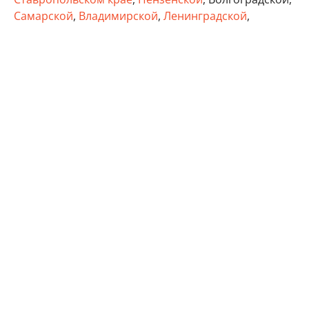
Самарской
,
Владимирской
,
Ленинградской
,
Тверской
, Тульской областях, а также в Удмуртии,
Татарстане и Крыму.
бизнес
Минэкономразвития России
Wildberries
Автор:
Виктор Садальцев
Реклама
Контакты
Для читателей: В России признаны экстремистскими и