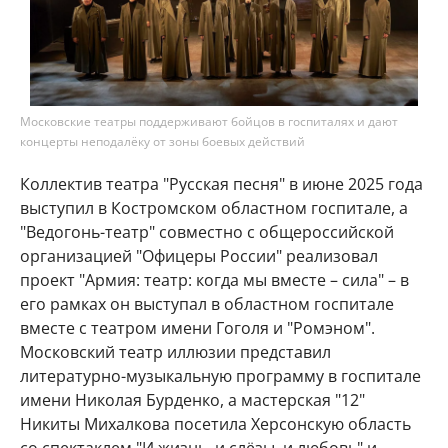
Московские театры поддерживают бойцов в госпиталях и дают
концерты неподалёку от зоны боевых действий
Коллектив театра "Русская песня" в июне 2025 года
выступил в Костромском областном госпитале, а
"Ведогонь-театр" совместно с общероссийской
организацией "Офицеры России" реализовал
проект "Армия: театр: когда мы вместе – сила" – в
его рамках он выступал в областном госпитале
вместе с театром имени Гоголя и "Ромэном".
Московский театр иллюзии представил
литературно-музыкальную программу в госпитале
имени Николая Бурденко, а мастерская "12"
Никиты Михалкова посетила Херсонскую область