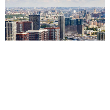
Собянин: Москва сохраняет высокие темпы строительства
недвижимости
Столица сохраняет высокие темпы
строительства недвижимости – по итогам 7
месяцев 2026 года в Москве возвели 8,1 млн м²
площадей. Как рассказал мэр Сергей Собянин,
из них 75% (3,3 млн м²) – это жильё, а 25% (1,1
млн м²) – офисы.
Ожидается, что до конца 2026 года в Москве сдадут
в эксплуатацию ещё 8 млн м² недвижимости.