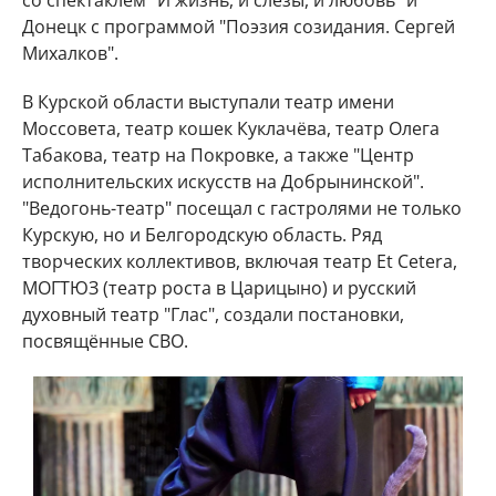
со спектаклем "И жизнь, и слёзы, и любовь" и
Донецк с программой "Поэзия созидания. Сергей
Михалков".
В Курской области выступали театр имени
Моссовета, театр кошек Куклачёва, театр Олега
Табакова, театр на Покровке, а также "Центр
исполнительских искусств на Добрынинской".
"Ведогонь-театр" посещал с гастролями не только
Курскую, но и Белгородскую область. Ряд
творческих коллективов, включая театр Et Cetera,
МОГТЮЗ (театр роста в Царицыно) и русский
духовный театр "Глас", создали постановки,
посвящённые СВО.