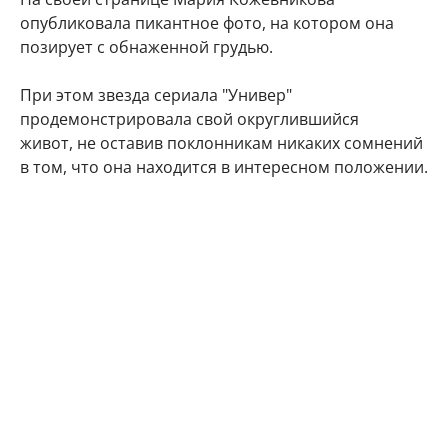
опубликовала пикантное фото, на котором она
позирует с обнаженной грудью.
При этом звезда сериала "Универ"
продемонстрировала свой округлившийся
живот, не оставив поклонникам никаких сомнений
в том, что она находится в интересном положении.
"Делюсь с Вами самым заветным. Даже многие
друзья и знакомые не знают) Наша любовь
множится", - подписала фото артистка.
Подписчики Марии Кожевниковой тут же стали
поздравлять в комментариях своего кумира с
радостным событием.
Мой поздравления, дорогая!!! Кайф!!!