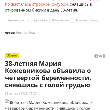
похвасталась стройной фигурой
, снявшись в
откровенном бикини в день 53-летия.
Знаменитости
здоровье
Шоу-бизнес
Наталья Штурм
Автор:
Никита Миленин
Жизнь
38-летняя Мария
Кожевникова объявила о
четвертой беременности,
снявшись с голой грудью
31 августа 2023, 11:20