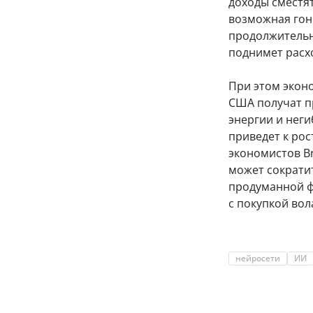
доходы сместят
возможная гон
продолжительн
поднимет расх
При этом экон
США получат пр
энергии и неги
приведет к рос
экономистов Br
может сократит
продуманной ф
с покупкой во
нейросети
ИИ