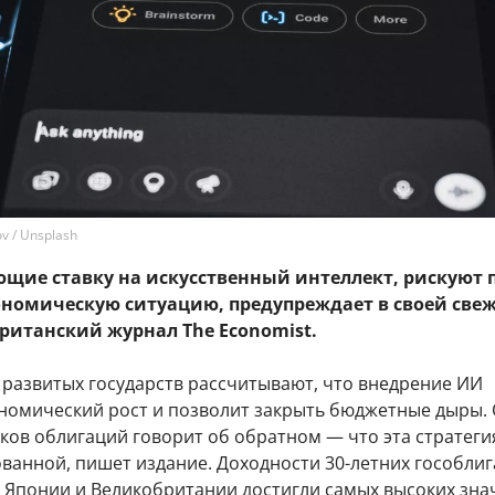
v / Unsplash
ющие ставку на искусственный интеллект, рискуют 
ономическую ситуацию, предупреждает в своей све
ританский журнал The Economist.
 развитых государств рассчитывают, что внедрение ИИ
ономический рост и позволит закрыть бюджетные дыры.
ков облигаций говорит об обратном — что эта стратеги
ованной, пишет издание. Доходности 30-летних гособли
 Японии и Великобритании достигли самых высоких зна