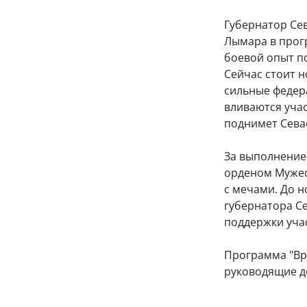
Губернатор Се
Лымара в прогр
боевой опыт п
Сейчас стоит н
сильные федер
вливаются учас
поднимет Сева
За выполнение 
орденом Мужест
с мечами. До 
губернатора С
поддержки уча
Программа "Вр
руководящие д