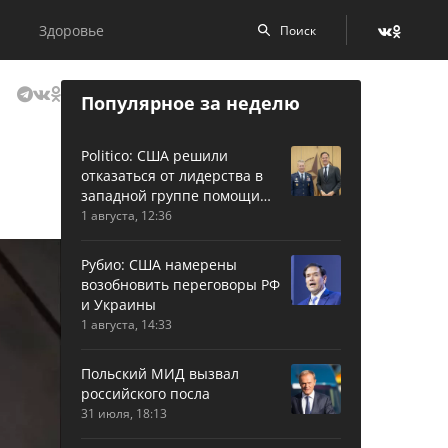
Здоровье
Популярное за неделю
Politico: США решили
отказаться от лидерства в
западной группе помощи
Украине
1 августа, 12:36
Рубио: США намерены
возобновить переговоры РФ
и Украины
1 августа, 14:33
Польский МИД вызвал
российского посла
31 июля, 18:13