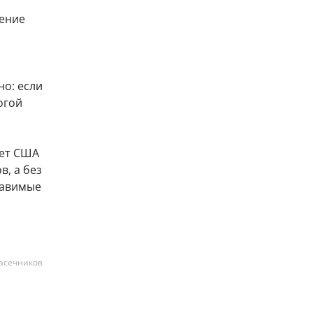
чение
о: если
огой
жет США
в, а без
тавимые
асечников