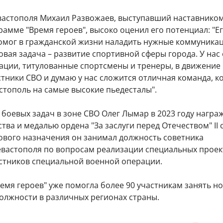
вастополя Михаил Развожаев, выступавший наставнико
амме "Время героев", высоко оценил его потенциал: "Е
омог в гражданской жизни наладить нужные коммуникац
овая задача – развитие спортивной сферы города. У нас
ации, титулованные спортсмены и тренеры, в движение
тники СВО и думаю у нас сложится отличная команда, к
стополь на самые высокие пьедесталы".
боевых задач в зоне СВО Олег Лымар в 2023 году награ
ва и медалью ордена "За заслуги перед Отечеством" II 
нового назначения он занимал должность советника
евастополя по вопросам реализации специальных проек
стников специальной военной операции.
емя героев" уже помогла более 90 участникам занять н
олжности в различных регионах страны.