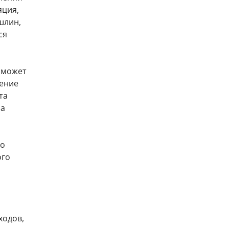
яция,
шлин,
ся
И может
шение
та
на
го
ого
ходов,