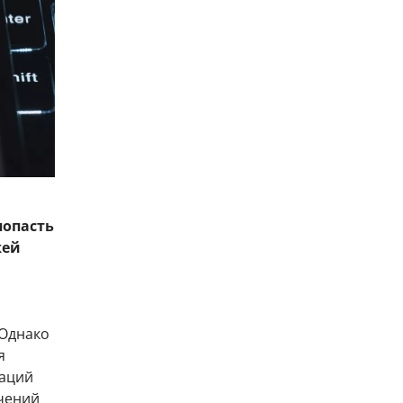
попасть
жей
 Однако
я
гаций
чений