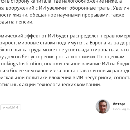
ся в сторону капитала, где налогообложение ниже, а
ка вооружений с ИИ увеличит оборонные траты. Увели
ости жизни, обещанное научными прорывами, также
оды на пенсии.
омический эффект от ИИ будет распределен неравномерн
ирост, мировые ставки поднимутся, а Европа из-за дор
бкого рынка труда может не успеть адаптироваться, что
ту долгов без ускорения роста экономики. По оценкам
ookings Institution, положительное влияние ИИ на бюд
ься более чем вдвое из-за роста ставок и новых расходо
искальной политики вложения в ИИ несут риски, сопос
латильных акций технологических компаний.
Автор:
иноСМИ
Леонид П