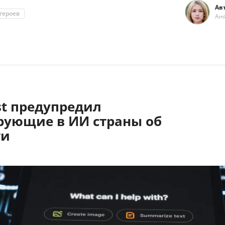
Ав
героев
Ан
st предупредил
рующие в ИИ страны об
ти
8