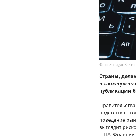
Фото Zulfugar Karimo
Страны, дела
в сложную эк
публикации б
Правительства
подстегнет эк
поведение рын
выглядит риск
США, Франции,