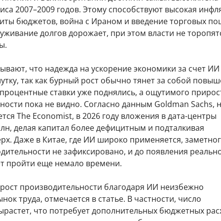
иса 2007–2009 годов. Этому способствуют высокая инфл
иты бюджетов, война с Ираном и введение торговых по
луживание долгов дорожает, при этом власти не торопят
ы.
ывают, что надежда на ускорение экономики за счет И
утку, так как бурный рост обычно тянет за собой повы
 процентные ставки уже поднялись, а ощутимого прирос
ости пока не видно. Согласно данным Goldman Sachs, 
тся The Economist, в 2026 году вложения в дата-центры
рлн, делая капитал более дефицитным и подталкивая
рх. Даже в Китае, где ИИ широко применяется, заметно
одительности не зафиксировано, и до появления реальн
т пройти еще немало времени.
рост производительности благодаря ИИ неизбежно
нок труда, отмечается в статье. В частности, число
ырастет, что потребует дополнительных бюджетных рас