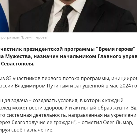
 программы "Время героев"
участник президентской программы "Время героев"
на Мужества, назначен начальником Главного упра
 Севастополя.
 из 83 участников первого потока программы, инициир
оссии Владимиром Путиным и запущенной в мае 2024 го
щая задача – создавать условия, в которых каждый
олец может вести здоровый и активный образ жизни. З
это системная деятельность, направленная на укреплени
ерез благополучие ее граждан", – отметил Олег Лымар,
руя своё назначение.