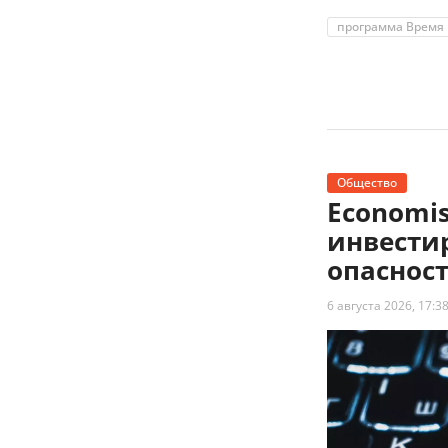
программа Время 
Общество
Economi
инвести
опаснос
6 августа 2026, 17:3