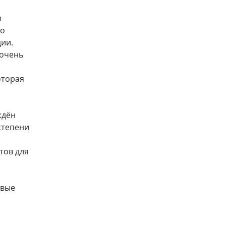
м
го
ии.
 очень
оторая
ждён
степени
тов для
овые