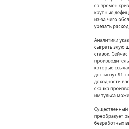
со времен криз
крупные дефиц
из-за чего обс
урезать расход
Аналитики указ
сыграть злую ш
ставок. Сейчас
производительн
которые ссылае
достигнут $1 т
доходности вве
скачка произв
импульса може
Существенный 
преобразует ры
безработных в