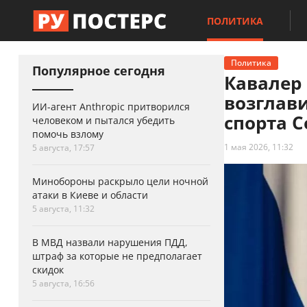
ПОЛИТИКА
Политика
Популярное сегодня
Кавалер
возглав
ИИ-агент Anthropic притворился
спорта С
человеком и пытался убедить
помочь взлому
1 мая 2026, 11:32
5 августа, 17:57
Минобороны раскрыло цели ночной
атаки в Киеве и области
5 августа, 11:32
В МВД назвали нарушения ПДД,
штраф за которые не предполагает
скидок
5 августа, 16:56