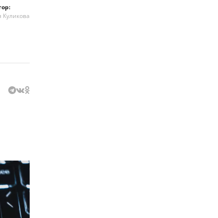
тор:
я Куликова