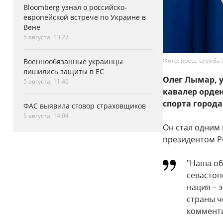
Bloomberg узнал о российско-
европейской встрече по Украине в
Вене
5 августа, 13:27
Фото: пресс-служба
Военнообязанные украинцы
лишились защиты в ЕС
Олег Лымар, 
5 августа, 11:46
кавалер орде
спорта города
ФАС выявила сговор страховщиков
5 августа, 14:04
Он стал одним
президентом Р
"Наша об
севастоп
нация – 
страны ч
комменти