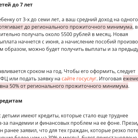
тей до 7 лет
бенку от 3-х до семи лет, а ваш средний доход на одного
отягивает до регионального прожиточного минимума
, 
ительно получать около 5500 рублей в месяц. Новая
ыплата начнется с июня, а начисление пособий произво
им образом, можно будет получить выплаты и за преды
вливается сроком на год. Чтобы его оформить, следует
МФЦ или подать заявку на
сайте госуслуг
. Итоговая
ежеме
авна 50% от регионального прожиточного минимума
.
кредитам
с детьми имеют кредиты, которые стало еще труднее
з-за пандемии и финансовых проблем на ее фоне. Прези
 ранее заявил, что для тех граждан, которые резко пот
ение более чем на 30% в месяц), будет приостановлено