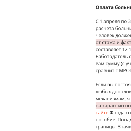
Оплата боль
С 1 апреля по 
расчета больн
человек долже
от стажа и фак
составляет 12 
Работодатель 
вам сумму (с у
сравнит с МРО
Если вы постоя
любых дополни
механизмам, ч
на карантин п
сайте
Фонда со
пособие. Пона
границы. Значи