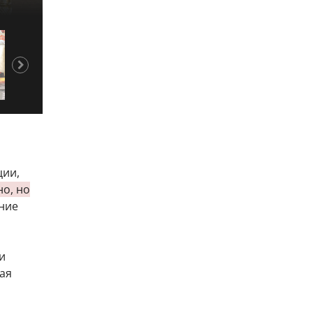
ции,
о, но
ение
и
щая