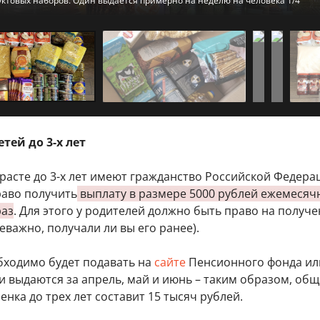
ктовых наборов. Один выдается примерно на неделю на человека 1/4
ктовых наборов. Один выдается примерно на неделю на человека 2/4
ктовых наборов. Один выдается примерно на неделю на человека 3/4
ктовых наборов. Один выдается примерно на неделю на человека 4/4
тей до 3-х лет
зрасте до 3-х лет имеют гражданство Российской Федера
раво получить
выплату в размере 5000 рублей ежемесячн
раз
. Для этого у родителей должно быть право на получ
еважно, получали ли вы его ранее).
бходимо будет подавать на
сайте
Пенсионного фонда ил
ги выдаются за апрель, май и июнь – таким образом, об
енка до трех лет составит 15 тысяч рублей.