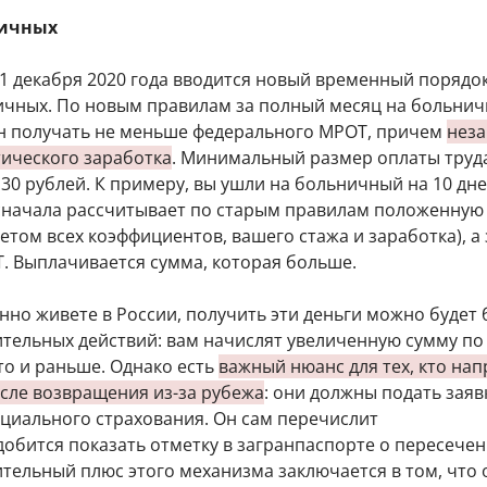
ничных
31 декабря 2020 года вводится новый временный порядо
ичных. По новым правилам за полный месяц на больни
н получать не меньше федерального МРОТ, причем
нез
тического заработка
. Минимальный размер оплаты труд
130 рублей. К примеру, вы ушли на больничный на 10 дне
сначала рассчитывает по старым правилам положенную
четом всех коэффициентов, вашего стажа и заработка), а
Т. Выплачивается сумма, которая больше.
нно живете в России, получить эти деньги можно будет 
тельных действий: вам начислят увеличенную сумму по
то и раньше. Однако есть
важный нюанс для тех, кто на
осле возвращения из-за рубежа
: они должны подать заяв
циального страхования. Он сам перечислит
добится показать отметку в загранпаспорте о пересече
тельный плюс этого механизма заключается в том, что 