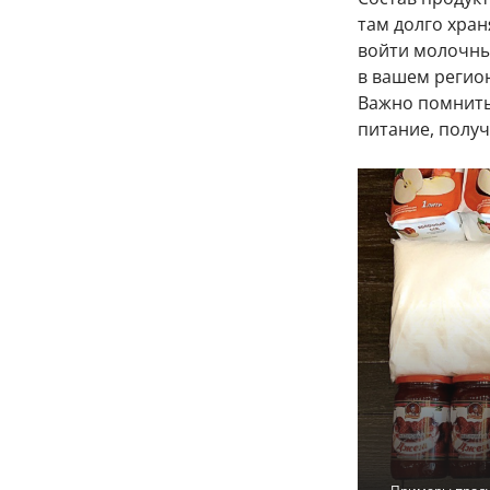
там долго хран
войти молочные
в вашем регио
Важно помнить,
питание, получ