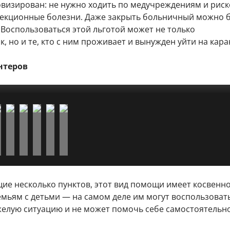
визирован: не нужно ходить по медучреждениям и риск
екционные болезни. Даже закрыть больничный можно б
Воспользоваться этой льготой может не только
, но и те, кто с ним проживает и вынужден уйти на кара
нтеров
ижения #МыВместе
ижения #МыВместе
ижения #МыВместе
ижения #МыВместе
щие несколько пунктов, этот вид помощи имеет косвенн
мьям с детьми — на самом деле им могут воспользовать
желую ситуацию и не может помочь себе самостоятельно