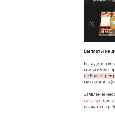
Примеры проду
Примеры проду
Примеры проду
Примеры проду
Выплаты на де
Если дети в во
семья имеет п
не более трех 
маткапитала (н
Заявление нео
госуслуг
. День
выплата на реб