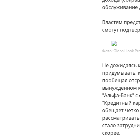
обслуживание 
Властям предс
смогут подтвер
Фото: Global Look Pr
Не дожидаясь к
придумывать, к
пообещал отср
вынужденном к
"Альфа-Банк" 
"Кредитный кар
обещает четко 
рассматриватьс
стало затрудни
скорее.