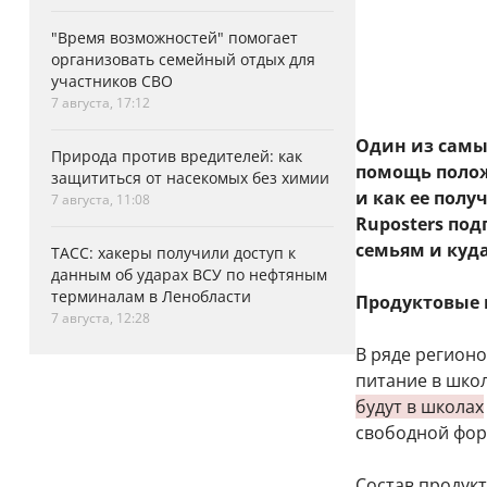
"Время возможностей" помогает
организовать семейный отдых для
участников СВО
7 августа, 17:12
Один из самы
Природа против вредителей: как
помощь полож
защититься от насекомых без химии
и как ее полу
7 августа, 11:08
Ruposters по
семьям и куд
ТАСС: хакеры получили доступ к
данным об ударах ВСУ по нефтяным
терминалам в Ленобласти
Продуктовые 
7 августа, 12:28
В ряде регионо
питание в шко
будут в школах
свободной фор
Состав продук