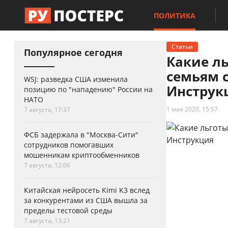
ПОЛИТИКА
Статьи
Популярное сегодня
Какие л
семьям с
WSJ: разведка США изменила
Инструк
позицию по "нападению" России на
НАТО
1 мая 2020, 15:57
7 августа, 17:37
ФСБ задержала в "Москва-Сити"
сотрудников помогавших
мошенникам криптообменников
7 августа, 12:06
Китайская нейросеть Kimi K3 вслед
за конкурентами из США вышла за
пределы тестовой среды
7 августа, 13:21