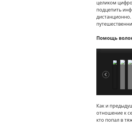
целиком цифро
подцепить инф
дистанционно. 
путешественник
Помощь воло
Волонтеры дв
Волонтеры дв
Волонтеры дв
Волонтеры дв
1/4
2/4
3/4
4/4
Как и предыду
отношение к се
кто попал в тя