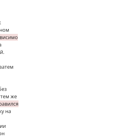
к
чном
ависимо
а
й.
 затем
без
 тем же
правился
ку на
нии
он