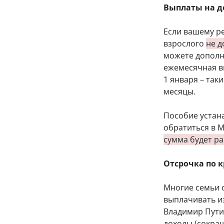
Выплаты на де
Если вашему ре
взрослого
не д
можете дополн
ежемесячная в
1 января – так
месяцы.
Пособие устана
обратиться в 
сумма будет р
Отсрочка по 
Многие семьи 
выплачивать и
Владимир Путин
доходы (сокращ