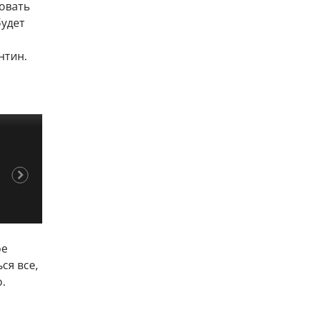
овать
удет
нтин.
ое
ся все,
.