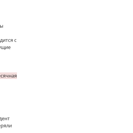
вы
дится с
дущие
сячная
дент
еряли