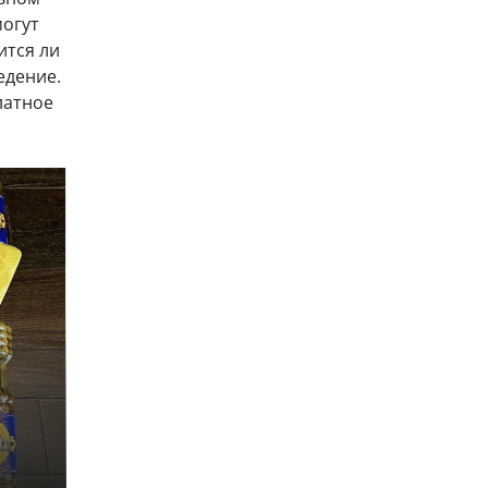
могут
ится ли
едение.
латное